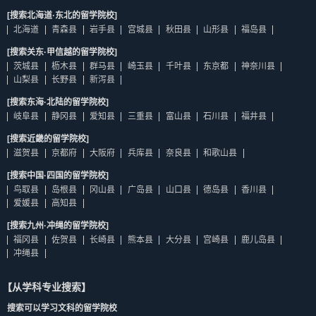
[搜索北海道·东北的留学院校]
北海道
青森县
岩手县
宫城县
秋田县
山形县
福岛县
[搜索关东·甲信越的留学院校]
茨城县
枥木县
群马县
崎玉县
千叶县
东京都
神奈川县
山梨县
长野县
新泻县
[搜索东海·北陆的留学院校]
岐阜县
静冈县
爱知县
三重县
富山县
石川县
福井县
[搜索近畿的留学院校]
滋贺县
京都府
大阪府
兵库县
奈良县
和歌山县
[搜索中国·四国的留学院校]
鸟取县
岛根县
冈山县
广岛县
山口县
德岛县
香川县
爱媛县
高知县
[搜索九州·冲绳的留学院校]
福冈县
佐贺县
长崎县
熊本县
大分县
宫崎县
鹿儿岛县
冲绳县
【从学科专业搜索】
搜索可以学习文科的留学院校