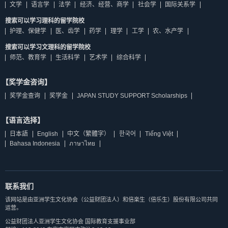
文学
语言学
法学
经济、经营、商学
社会学
国际关系学
搜索可以学习理科的留学院校
护理、保健学
医、齿学
药学
理学
工学
农、水产学
搜索可以学习文理科的留学院校
师范、教育学
生活科学
艺术学
综合科学
【奖学金咨询】
奖学金查询
奖学金
JAPAN STUDY SUPPORT Scholarships
【语言选择】
日本語
English
中文（繁體字）
한국어
Tiếng Việt
Bahasa Indonesia
ภาษาไทย
联系我们
该网站是由亚洲学生文化协会（公益财团法人）和倍楽生（倍乐生）股份有限公司共同
运营。
公益财团法人亚洲学生文化协会 国际教育支援事业部