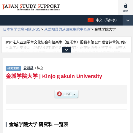
中文（简体字）
日本留学信息网站JPSS
>
从爱知县的从研究生院中查询
>
金城学院大学
财团法人亚洲学生文化协会和倍楽生（倍乐生）股份有限公司联合经营管理的
日本学习支援网（JAPAN STUDY SUPPORT）正在招收外国留学生。现有大
约1300个学校的大学学部、大学院、短大、专门学校的招生信息正登载于此
网。
这里登载的是金城学院大学的详细招生信息。有Literature、Human
爱知县
/ 私立
Ecology、Nursing等各研究科的不同信息。招收名额、合格人数等考试信息，
以及设施介绍、联系方式等外国留学生必要的信息都登载于此，请务必查阅和
金城学院大学
|
Kinjoｇakuin University
利用此网。
金城学院大学 研究科 一览表