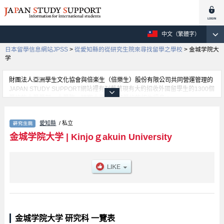
中文（繁體字）
日本留學信息網站JPSS
>
從愛知縣的從研究生院來尋找留學之學校
>
金城学院大
学
財團法人亞洲學生文化協會與倍楽生（倍樂生）股份有限公司共同營運管理的
JAPAN STUDY SUPPORT網站裡有刊載著現有大約招收外國留學生的1300個
學校的大學學部、大學院、短期大學、專門學校的招生訊息。
在這裡有刊載著金城学院大学的詳細招生訊息。有Literature、Human
Ecology、Nursing等各別研究科的不同訊息，以及招收名額、合格人數等考試
愛知縣
/ 私立
資訊、設施介紹、聯絡方式等對外國留學生是必要之訊息都刊載於此，請務必
查閱及利用此網站。
金城学院大学
|
Kinjoｇakuin University
金城学院大学 研究科 一覽表