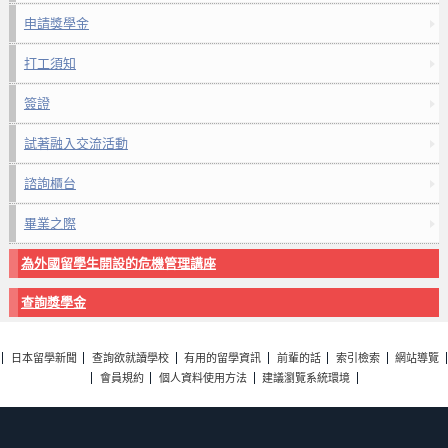
申請獎學金
打工須知
簽證
試著融入交流活動
諮詢櫃台
畢業之際
為外國留學生開設的危機管理講座
查詢獎學金
日本留學新聞
查詢欲就讀學校
有用的留學資訊
前輩的話
索引檢索
網站導覽
會員規約
個人資料使用方法
建議瀏覽系統環境