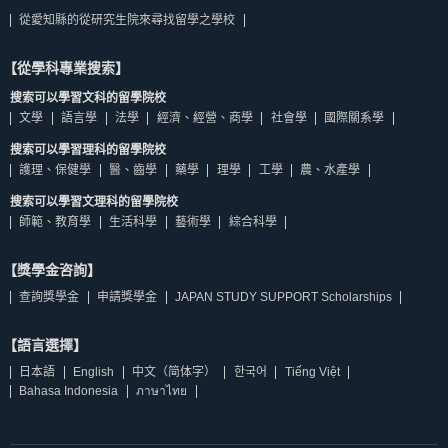
從愛知縣的從研究生院來尋找留學之學校
【從學科專業搜索】
搜索可以學習文科的留學院校
文學
語言學
法學
經濟、經營、商學
社會學
國際關系學
搜索可以學習理科的留學院校
護理、保健學
醫、齒學
藥學
理學
工學
農、水產學
搜索可以學習文理科的留學院校
師範、教育學
生活科學
藝術學
綜合科學
【獎學金咨詢】
查詢獎學金
申請獎學金
JAPAN STUDY SUPPORT Scholarships
【語言選擇】
日本語
English
中文（简体字）
한국어
Tiếng Việt
Bahasa Indonesia
ภาษาไทย