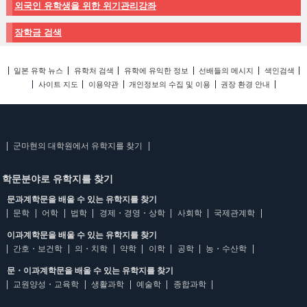
외국인 유학생을 위한 위기관리강좌
장학금 검색
일본 유학 뉴스
유학처 검색
유학에 유익한 정보
선배들의 메시지
색인검색
사이트 지도
이용약관
개인정보의 수집 및 이용
권장 환경 안내
군마현의 대학원에서 유학지를 찾기
학문분야로 유학지를 찾기
문과계학문을 배울 수 있는 유학지를 찾기
문학
어학
법학
경제・경영・상학
사회학
국제관계학
이과계학문을 배울 수 있는 유학지를 찾기
간호・보건학
의・치학
약학
이학
공학
농・수산학
문・이과계학문을 배울 수 있는 유학지를 찾기
교원양성・교육학
생활과학
예술학
종합과학