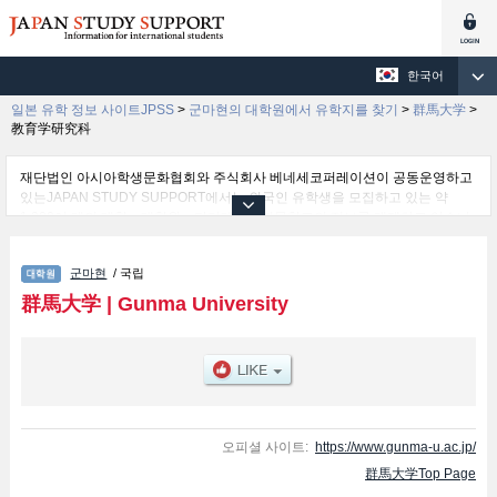
한국어
일본 유학 정보 사이트JPSS
>
군마현의 대학원에서 유학지를 찾기
>
群馬大学
>
教育学研究科
재단법인 아시아학생문화협회와 주식회사 베네세코퍼레이션이 공동운영하고
있는JAPAN STUDY SUPPORT에서는 외국인 유학생을 모집하고 있는 약
1,300여 개의 대학・대학원・단기대학・전문학교의 정보를 게재하고 있습니
다.
여기에서는 群馬大学 관한 자세한 정보를 게재하고 있어 教育学研究科및
군마현
/ 국립
Science and Technology및Graduate School of Informatics및Medicine및特別
支援教育専攻科 등의 연구과별 정보, 모집정원과 합격자수 등의 입시정보, 시
群馬大学
|
Gunma University
설안내, 교통정보 등 외국인 유학생에게 유익하고 필요한 정보를 게재하고 있
으므로 많이 이용해 주시기 바랍니다.
오피셜 사이트:
https://www.gunma-u.ac.jp/
群馬大学Top Page