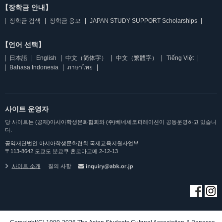
【장학금 안내】
장학금 검색
장학금 응모
JAPAN STUDY SUPPORT Scholarships
【언어 선택】
日本語
English
中文（简体字）
中文（繁體字）
Tiếng Việt
Bahasa Indonesia
ภาษาไทย
사이트 운영자
당 사이트는 (공재)아시아학생문화협회와 (주)베네세코퍼레이션이 공동운영하고 있습니
다.
공익재단법인 아시아학생문화협회 국제교육지원사업부
〒113-8642 도쿄도 분쿄쿠 혼코마고메 2-12-13
사이트 소개
질의 사항