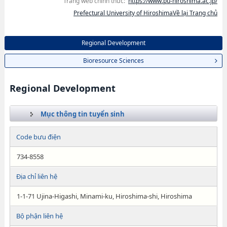
Trang web chính thức:
https://www.pu-hiroshima.ac.jp/
Prefectural University of HiroshimaVề lại Trang chủ
Regional Development
Bioresource Sciences
Regional Development
Mục thông tin tuyển sinh
Code bưu điện
734-8558
Địa chỉ liên hệ
1-1-71 Ujina-Higashi, Minami-ku, Hiroshima-shi, Hiroshima
Bộ phận liên hệ