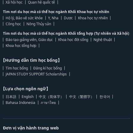
Xã hội học
Quan hệ quốc tế
Tìm nơi du học mà có thể học ngành Khối Khoa học tự nhiên
Hộ lý, Bảo vệ sức khỏe
Y, Nha
Dược
Khoa học tự nhiên
Công học
Nông Thủy sản
Tìm nơi du học mà có thể học ngành Khối tổng hợp (Tự nhiên và Xã hội)
Đào tạo giảng viên, Giáo dục
Khoa học đời sống
Nghệ thuật
Khoa học tổng hợp
【Hướng dẫn tìm học bổng】
Tìm học bổng
Đăng kí học bổng
JAPAN STUDY SUPPORT Scholarships
【Lựa chọn ngôn ngữ】
日本語
English
中文（简体字）
中文（繁體字）
한국어
Bahasa Indonesia
ภาษาไทย
Đơn vị vận hành trang web