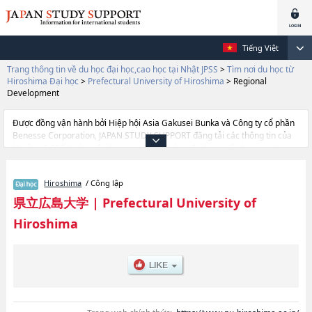
Tiếng Việt
Trang thông tin về du học đại học,cao học tại Nhật JPSS
>
Tìm nơi du học từ
Hiroshima Đại học
>
Prefectural University of Hiroshima
>
Regional
Development
Được đồng vận hành bởi Hiệp hội Asia Gakusei Bunka và Công ty cổ phần
Benesse Corporation, JAPAN STUDY SUPPORT đăng tải các thông tin của
khoảng 1.300 trường đại học, cao học, trường đại học ngắn hạn, trường
chuyên môn đang tiếp nhận du học sinh.
Tại đây có đăng các thông tin chi tiết về Prefectural University of
Hiroshima
/ Công lập
Hiroshima, và thông tin cần thiết dành cho du học sinh, như là về các
Ngành Regional DevelopmenthoặcNgành Bioresource Sciences, thông tin
県立広島大学
|
Prefectural University of
về từng ngành học, thông tin liên quan đến thi tuyển như số lượng tuyển
Hiroshima
sinh, số lượng trúng tuyển, cở sở trang thiết bị, hướng dẫn địa điểm v.v...