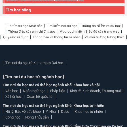
Tìm học bổng
Tin tức du học Nhật Bản
Tìm kiếm nơi du học
Thông tin có ích về du học
Thông điệp của anh chị đi trước
Mục lục tìm kiếm
Sơ đồ của trang web
Quy ước sử dụng
Thông báo về thông tin cá nhân
Về môi trường tương thích
Tìm nơi du học từ Kumamoto Đại học
【Tìm nơi du học từ ngành học】
Tìm nơi du học mà có thể học ngành Khối Khoa học xã hội
Văn học
Ngôn ngữ học
Pháp luật
Kinh tế, Kinh doanh, Thương mại
Xã hội học
Quan hệ quốc tế
Tìm nơi du học mà có thể học ngành Khối Khoa học tự nhiên
Hộ lý, Bảo vệ sức khỏe
Y, Nha
Dược
Khoa học tự nhiên
Công học
Nông Thủy sản
Tìm nơi du học mà có thể học ngành Khối tổng hợp (Tự nhiên và Xã hội)