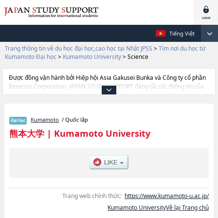
Tiếng Việt
Trang thông tin về du học đại học,cao học tại Nhật JPSS
>
Tìm nơi du học từ
Kumamoto Đại học
>
Kumamoto University
>
Science
Được đồng vận hành bởi Hiệp hội Asia Gakusei Bunka và Công ty cổ phần
Benesse Corporation, JAPAN STUDY SUPPORT đăng tải các thông tin của
khoảng 1.300 trường đại học, cao học, trường đại học ngắn hạn, trường
chuyên môn đang tiếp nhận du học sinh.
Tại đây có đăng các thông tin chi tiết về Kumamoto University, và thông tin
Kumamoto
/ Quốc lập
cần thiết dành cho du học sinh, như là về các Ngành LettershoặcNgành
EducationhoặcNgành LawhoặcNgành SciencehoặcNgành
熊本大学
|
Kumamoto University
MedicinehoặcNgành Pharmaceutical ScienceshoặcNgành
EngineeringhoặcNgành InformaticshoặcNgành , thông tin về từng ngành
học, thông tin liên quan đến thi tuyển như số lượng tuyển sinh, số lượng
trúng tuyển, cở sở trang thiết bị, hướng dẫn địa điểm v.v...
Trang web chính thức:
https://www.kumamoto-u.ac.jp/
Kumamoto UniversityVề lại Trang chủ