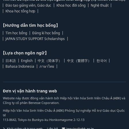
Đào tạo giảng viên, Giáo dục
Khoa học đời sống
Nghệ thuật
Khoa học tổng hợp
【Hướng dẫn tìm học bổng】
Tìm học bổng
Đăng kí học bổng
JAPAN STUDY SUPPORT Scholarships
【Lựa chọn ngôn ngữ】
日本語
English
中文（简体字）
中文（繁體字）
한국어
Bahasa Indonesia
ภาษาไทย
Đơn vị vận hành trang web
Website này được đồng vận hành bởi Hiệp hội Văn hóa Sinh Viên Châu Á (ABK) và
Công ty cổ phần Benesse Coporation.
Hiệp hội Văn hóa Sinh Viên Châu Á (ABK) Phòng Sự nghiệp Hỗ trợ Giáo dục Quốc
tế
113-8642, Tokyo-to Bunkyo-ku Honkomagome 2-12-13
Khái niệm về trang web
Liên hệ