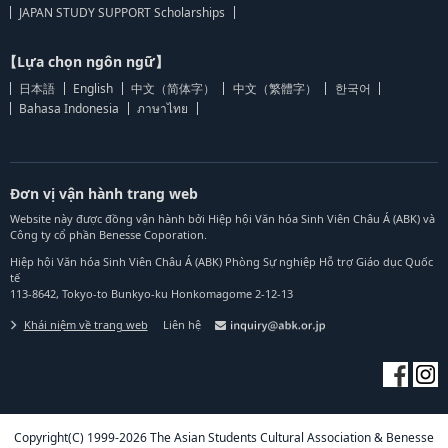
JAPAN STUDY SUPPORT Scholarships
【Lựa chọn ngôn ngữ】
日本語
English
中文（简体字）
中文（繁體字）
한국어
Bahasa Indonesia
ภาษาไทย
Đơn vị vận hành trang web
Website này được đồng vận hành bởi Hiệp hội Văn hóa Sinh Viên Châu Á (ABK) và
Công ty cổ phần Benesse Coporation.
Hiệp hội Văn hóa Sinh Viên Châu Á (ABK) Phòng Sự nghiệp Hỗ trợ Giáo dục Quốc
tế
113-8642, Tokyo-to Bunkyo-ku Honkomagome 2-12-13
Khái niệm về trang web
Liên hệ
Copyright(C) 1999-2026 The Asian Students Cultural Association & Benesse