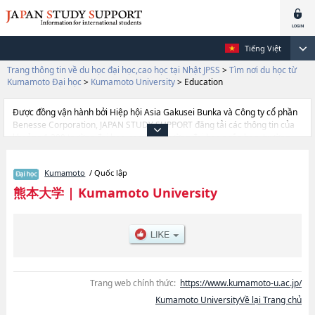
Tiếng Việt
Trang thông tin về du học đại học,cao học tại Nhật JPSS
>
Tìm nơi du học từ
Kumamoto Đại học
>
Kumamoto University
>
Education
Được đồng vận hành bởi Hiệp hội Asia Gakusei Bunka và Công ty cổ phần
Benesse Corporation, JAPAN STUDY SUPPORT đăng tải các thông tin của
khoảng 1.300 trường đại học, cao học, trường đại học ngắn hạn, trường
chuyên môn đang tiếp nhận du học sinh.
Tại đây có đăng các thông tin chi tiết về Kumamoto University, và thông tin
Kumamoto
/ Quốc lập
cần thiết dành cho du học sinh, như là về các Ngành LettershoặcNgành
EducationhoặcNgành LawhoặcNgành SciencehoặcNgành
熊本大学
|
Kumamoto University
MedicinehoặcNgành Pharmaceutical ScienceshoặcNgành
EngineeringhoặcNgành InformaticshoặcNgành , thông tin về từng ngành
học, thông tin liên quan đến thi tuyển như số lượng tuyển sinh, số lượng
trúng tuyển, cở sở trang thiết bị, hướng dẫn địa điểm v.v...
Trang web chính thức:
https://www.kumamoto-u.ac.jp/
Kumamoto UniversityVề lại Trang chủ