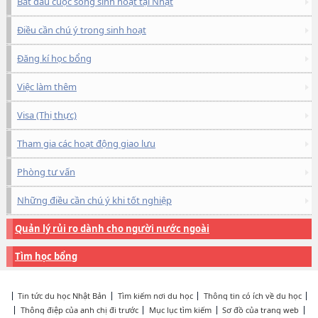
Bắt đầu cuộc sống sinh hoạt tại Nhật
Điều cần chú ý trong sinh hoạt
Đăng kí học bổng
Việc làm thêm
Visa (Thị thực)
Tham gia các hoạt động giao lưu
Phòng tư vấn
Những điều cần chú ý khi tốt nghiệp
Quản lý rủi ro dành cho người nước ngoài
Tìm học bổng
Tin tức du học Nhật Bản
Tìm kiếm nơi du học
Thông tin có ích về du học
Thông điệp của anh chị đi trước
Mục lục tìm kiếm
Sơ đồ của trang web