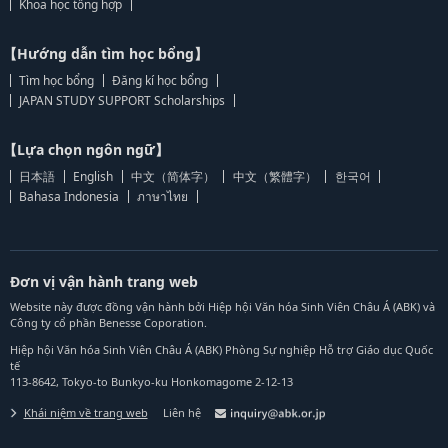
Khoa học tổng hợp
【Hướng dẫn tìm học bổng】
Tìm học bổng
Đăng kí học bổng
JAPAN STUDY SUPPORT Scholarships
【Lựa chọn ngôn ngữ】
日本語
English
中文（简体字）
中文（繁體字）
한국어
Bahasa Indonesia
ภาษาไทย
Đơn vị vận hành trang web
Website này được đồng vận hành bởi Hiệp hội Văn hóa Sinh Viên Châu Á (ABK) và
Công ty cổ phần Benesse Coporation.
Hiệp hội Văn hóa Sinh Viên Châu Á (ABK) Phòng Sự nghiệp Hỗ trợ Giáo dục Quốc
tế
113-8642, Tokyo-to Bunkyo-ku Honkomagome 2-12-13
Khái niệm về trang web
Liên hệ