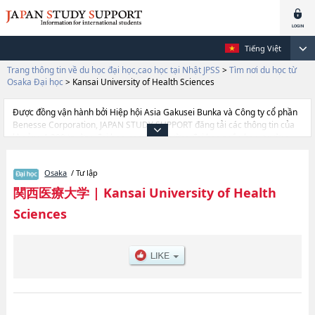
Tiếng Việt
Trang thông tin về du học đại học,cao học tại Nhật JPSS
>
Tìm nơi du học từ
Osaka Đại học
>
Kansai University of Health Sciences
Được đồng vận hành bởi Hiệp hội Asia Gakusei Bunka và Công ty cổ phần
Benesse Corporation, JAPAN STUDY SUPPORT đăng tải các thông tin của
khoảng 1.300 trường đại học, cao học, trường đại học ngắn hạn, trường
chuyên môn đang tiếp nhận du học sinh.
Tại đây có đăng các thông tin chi tiết về Kansai University of Health
Osaka
/ Tư lập
Sciences, và thông tin cần thiết dành cho du học sinh, như là về các Ngành
Acupuncture and MoxibustionhoặcNgành Health Nursing, thông tin về
関西医療大学
|
Kansai University of Health
từng ngành học, thông tin liên quan đến thi tuyển như số lượng tuyển sinh,
Sciences
số lượng trúng tuyển, cở sở trang thiết bị, hướng dẫn địa điểm v.v...