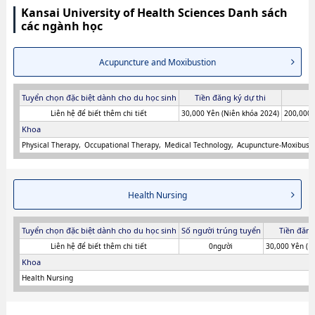
Kansai University of Health Sciences Danh sách
các ngành học
Acupuncture and Moxibustion
Tuyển chọn đặc biệt dành cho du học sinh
Tiền đăng ký dự thi
T
Liên hệ để biết thêm chi tiết
30,000 Yên (Niên khóa 2024)
200,000 
Khoa
Physical Therapy
Occupational Therapy
Medical Technology
Acupuncture-Moxibusti
Health Nursing
Tuyển chọn đặc biệt dành cho du học sinh
Số người trúng tuyển
Tiền đăng
Liên hệ để biết thêm chi tiết
0người
30,000 Yên (N
Khoa
Health Nursing