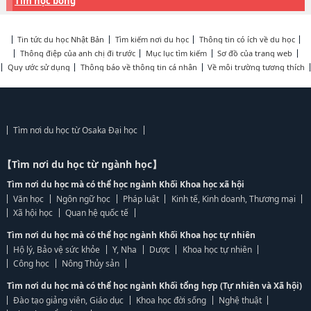
Tìm học bổng
Tin tức du học Nhật Bản
Tìm kiếm nơi du học
Thông tin có ích về du học
Thông điệp của anh chị đi trước
Mục lục tìm kiếm
Sơ đồ của trang web
Quy ước sử dụng
Thông báo về thông tin cá nhân
Về môi trường tương thích
Tìm nơi du học từ Osaka Đại học
【Tìm nơi du học từ ngành học】
Tìm nơi du học mà có thể học ngành Khối Khoa học xã hội
Văn học
Ngôn ngữ học
Pháp luật
Kinh tế, Kinh doanh, Thương mại
Xã hội học
Quan hệ quốc tế
Tìm nơi du học mà có thể học ngành Khối Khoa học tự nhiên
Hộ lý, Bảo vệ sức khỏe
Y, Nha
Dược
Khoa học tự nhiên
Công học
Nông Thủy sản
Tìm nơi du học mà có thể học ngành Khối tổng hợp (Tự nhiên và Xã hội)
Đào tạo giảng viên, Giáo dục
Khoa học đời sống
Nghệ thuật