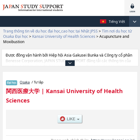
Tiếng Việt
Trang thông tin về du học đại học,cao học tại Nhật JPSS
>
Tìm nơi du học từ
Osaka Đại học
>
Kansai University of Health Sciences
>
Acupuncture and
Moxibustion
Được đồng vận hành bởi Hiệp hội Asia Gakusei Bunka và Công ty cổ phần
Benesse Corporation, JAPAN STUDY SUPPORT đăng tải các thông tin của
khoảng 1.300 trường đại học, cao học, trường đại học ngắn hạn, trường
chuyên môn đang tiếp nhận du học sinh.
Tại đây có đăng các thông tin chi tiết về Kansai University of Health
Osaka
/ Tư lập
Sciences, và thông tin cần thiết dành cho du học sinh, như là về các Ngành
Acupuncture and MoxibustionhoặcNgành Health Nursing, thông tin về
関西医療大学
|
Kansai University of Health
từng ngành học, thông tin liên quan đến thi tuyển như số lượng tuyển sinh,
Sciences
số lượng trúng tuyển, cở sở trang thiết bị, hướng dẫn địa điểm v.v...