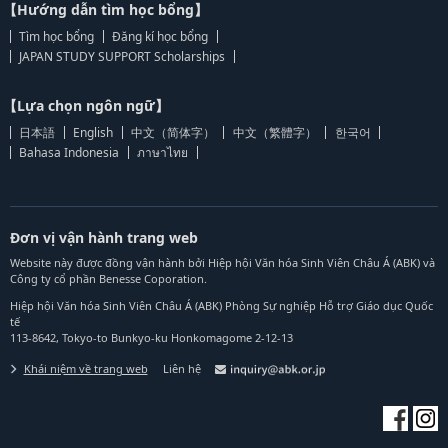
【Hướng dẫn tìm học bổng】
Tìm học bổng
Đăng kí học bổng
JAPAN STUDY SUPPORT Scholarships
【Lựa chọn ngôn ngữ】
日本語
English
中文（简体字）
中文（繁體字）
한국어
Bahasa Indonesia
ภาษาไทย
Đơn vị vận hành trang web
Website này được đồng vận hành bởi Hiệp hội Văn hóa Sinh Viên Châu Á (ABK) và
Công ty cổ phần Benesse Coporation.
Hiệp hội Văn hóa Sinh Viên Châu Á (ABK) Phòng Sự nghiệp Hỗ trợ Giáo dục Quốc
tế
113-8642, Tokyo-to Bunkyo-ku Honkomagome 2-12-13
Khái niệm về trang web
Liên hệ