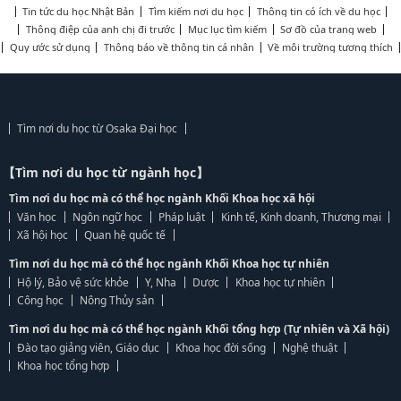
Tin tức du học Nhật Bản
Tìm kiếm nơi du học
Thông tin có ích về du học
Thông điệp của anh chị đi trước
Mục lục tìm kiếm
Sơ đồ của trang web
Quy ước sử dụng
Thông báo về thông tin cá nhân
Về môi trường tương thích
Tìm nơi du học từ Osaka Đại học
【Tìm nơi du học từ ngành học】
Tìm nơi du học mà có thể học ngành Khối Khoa học xã hội
Văn học
Ngôn ngữ học
Pháp luật
Kinh tế, Kinh doanh, Thương mại
Xã hội học
Quan hệ quốc tế
Tìm nơi du học mà có thể học ngành Khối Khoa học tự nhiên
Hộ lý, Bảo vệ sức khỏe
Y, Nha
Dược
Khoa học tự nhiên
Công học
Nông Thủy sản
Tìm nơi du học mà có thể học ngành Khối tổng hợp (Tự nhiên và Xã hội)
Đào tạo giảng viên, Giáo dục
Khoa học đời sống
Nghệ thuật
Khoa học tổng hợp