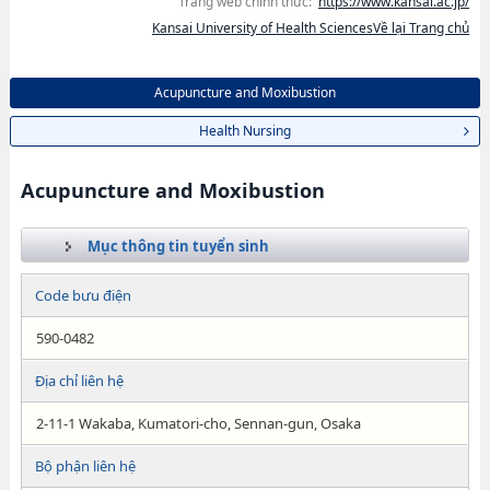
Trang web chính thức:
https://www.kansai.ac.jp/
Kansai University of Health SciencesVề lại Trang chủ
Acupuncture and Moxibustion
Health Nursing
Acupuncture and Moxibustion
Mục thông tin tuyển sinh
Code bưu điện
590-0482
Địa chỉ liên hệ
2-11-1 Wakaba, Kumatori-cho, Sennan-gun, Osaka
Bộ phận liên hệ