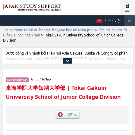
Tiếng Việt
Trang thông tin về du học đại học,cao học tại Nhật JPSS
>
Tìm nơi du học từ
Gifu Đại học ngắn hạn
>
Tokai Gakuin University School of Junior College
Division
Được đồng vận hành bởi Hiệp hội Asia Gakusei Bunka và Công ty cổ phần
Benesse Corporation, JAPAN STUDY SUPPORT đăng tải các thông tin của
khoảng 1.300 trường đại học, cao học, trường đại học ngắn hạn, trường
chuyên môn đang tiếp nhận du học sinh.
Tại đây có đăng các thông tin chi tiết về Tokai Gakuin University School of
Gifu
/ Tư lập
Junior College Division, và thông tin cần thiết dành cho du học sinh, như là
về các Ngành Early Childhood Education, thông tin về từng ngành học,
東海学院大学短期大学部
|
Tokai Gakuin
thông tin liên quan đến thi tuyển như số lượng tuyển sinh, số lượng trúng
University School of Junior College Division
tuyển, cở sở trang thiết bị, hướng dẫn địa điểm v.v...