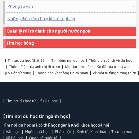
Phòng tư vấn
Những điều cần chú ý khi tốt nghiệp
Quản lý rủi ro dành cho người nước ngoài
Tìm học bổng
Tin tức du học Nhật Bản
Tìm kiếm nơi du học
Thông tin có ích về du học
Thông điệp của anh chị đi trước
Mục lục tìm kiếm
Sơ đồ của trang web
Quy ước sử dụng
Thông báo về thông tin cá nhân
Về môi trường tương thích
Tìm nơi du học từ Gifu Đại học
【Tìm nơi du học từ ngành học】
Tìm nơi du học mà có thể học ngành Khối Khoa học xã hội
Văn học
Ngôn ngữ học
Pháp luật
Kinh tế, Kinh doanh, Thương mại
Xã hội học
Quan hệ quốc tế