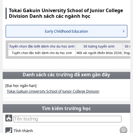
Tokai Gakuin University School of Junior College
Division Danh sách các ngành học
Early Childhood Education
Tuyển chọn đặc biệt dành cho du học sinh
Số lượng tuyển sinh
Số n
Tuyển chọn đặc biệt dành cho du học sinh
Một vài người (Niên khóa 2024)
0người
Danh sách các trường đã xem gần đây
[Đại học ngắn hạn]
Tokai Gakuin University School of Junior College Division
Tìm kiếm trường học
Tỉnh thành