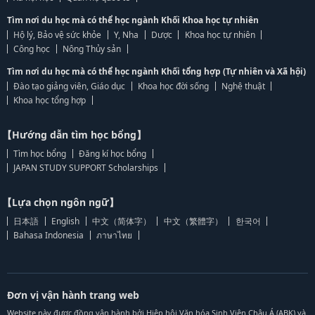
Tìm nơi du học mà có thể học ngành Khối Khoa học tự nhiên
Hộ lý, Bảo vệ sức khỏe
Y, Nha
Dược
Khoa học tự nhiên
Công học
Nông Thủy sản
Tìm nơi du học mà có thể học ngành Khối tổng hợp (Tự nhiên và Xã hội)
Đào tạo giảng viên, Giáo dục
Khoa học đời sống
Nghệ thuật
Khoa học tổng hợp
【Hướng dẫn tìm học bổng】
Tìm học bổng
Đăng kí học bổng
JAPAN STUDY SUPPORT Scholarships
【Lựa chọn ngôn ngữ】
日本語
English
中文（简体字）
中文（繁體字）
한국어
Bahasa Indonesia
ภาษาไทย
Đơn vị vận hành trang web
Website này được đồng vận hành bởi Hiệp hội Văn hóa Sinh Viên Châu Á (ABK) và