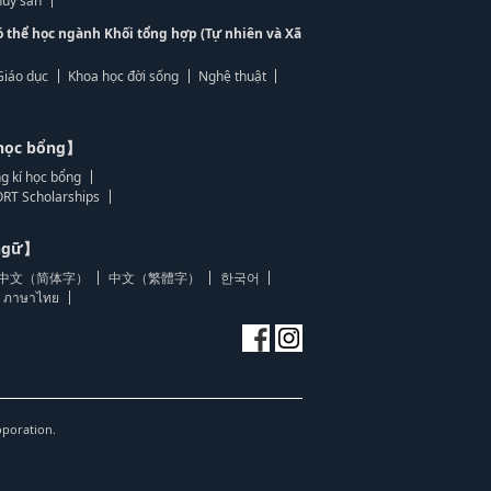
ủy sản
ó thể học ngành Khối tổng hợp (Tự nhiên và Xã
Giáo dục
Khoa học đời sống
Nghệ thuật
học bổng】
g kí học bổng
RT Scholarships
 ngữ】
中文（简体字）
中文（繁體字）
한국어
ภาษาไทย
oporation.