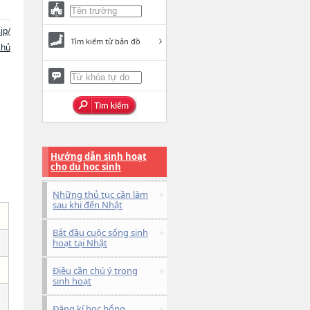
jp/
Tìm kiếm từ bản đồ
chủ
Hướng dẫn sinh hoạt
cho du học sinh
Những thủ tục cần làm
sau khi đến Nhật
Bắt đầu cuộc sống sinh
hoạt tại Nhật
Điều cần chú ý trong
sinh hoạt
Đăng kí học bổng