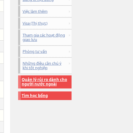
Việc làm thêm
Visa (Thị thực)
Tham gia các hoạt động
giao lưu
Phòng tư vấn
Những điều cần chú ý
khi tốt nghiệp
Quản lý rủi ro dành cho
người nước ngoài
Tìm học bổng