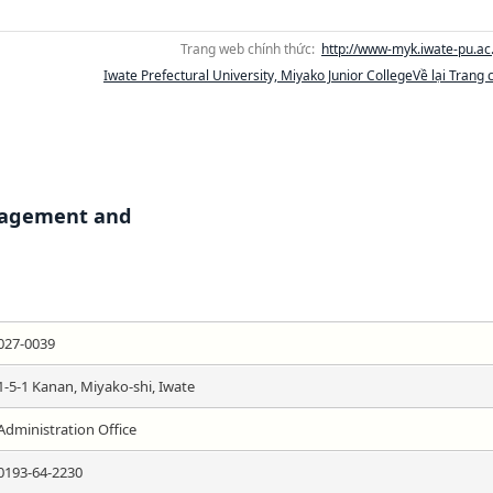
Trang web chính thức:
http://www-myk.iwate-pu.ac.
Iwate Prefectural University, Miyako Junior CollegeVề lại Trang 
nagement and
027-0039
1-5-1 Kanan, Miyako-shi, Iwate
Administration Office
0193-64-2230