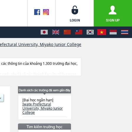
efectural University, Miyako Junior College
ác thông tin của khoảng 1.300 trường đại học,
ọc sinh, như là về các Ngành Faculty of Business
lượng trúng tuyển, cở sở trang thiết bị, hướng
[Đại học ngắn hạn]
Iwate Prefectural
University, Miyako Junior
College