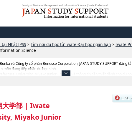
Faculty of Business Management and Information Science | Iwate Prefectural Un...
 tại Nhật JPSS
>
Tìm nơi du học từ Iwate Đại học ngắn hạn
>
Iwate Pr
nformation Science
 Bunka và Công ty cổ phần Benesse Corporation, JAPAN STUDY SUPPORT đăng tải c
ên môn đang tiếp nhận du học sinh.
Prefectural University, Miyako Junior College, và thông tin cần thiết dành cho du h
ề từng ngành học, thông tin liên quan đến thi tuyển như số lượng tuyển sinh, số 
期大学部
|
Iwate
ity, Miyako Junior