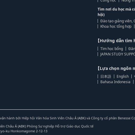
Công học
Nông Th
Tìm nơi du học mà c
hội)
Đào tạo giảng viên, 
Khoa học tổng hợp
【Hướng dẫn tìm 
Tìm học bổng
Đăn
JAPAN STUDY SUPPO
【Lựa chọn ngôn
日本語
English
Bahasa Indonesia
vận hành bởi Hiệp hội Văn hóa Sinh Viên Châu Á (ABK) và Công ty cổ phần Benesse C
Viên Châu Á (ABK) Phòng Sự nghiệp Hỗ trợ Giáo dục Quốc tế
nkyo-ku Honkomagome 2-12-13