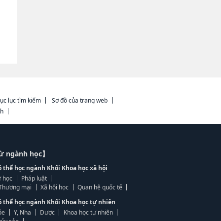
ục lục tìm kiếm
Sơ đồ của trang web
ch
từ ngành học】
ó thể học ngành Khối Khoa học xã hội
 học
Pháp luật
, Thương mại
Xã hội học
Quan hệ quốc tế
ó thể học ngành Khối Khoa học tự nhiên
ỏe
Y, Nha
Dược
Khoa học tự nhiên