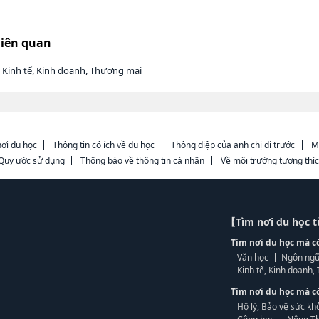
liên quan
 Kinh tế, Kinh doanh, Thương mại
ơi du học
Thông tin có ích về du học
Thông điệp của anh chị đi trước
M
Quy ước sử dụng
Thông báo về thông tin cá nhân
Về môi trường tương thí
【Tìm nơi du học 
Tìm nơi du học mà c
Văn học
Ngôn ngữ
Kinh tế, Kinh doanh
Tìm nơi du học mà c
Hộ lý, Bảo vệ sức kh