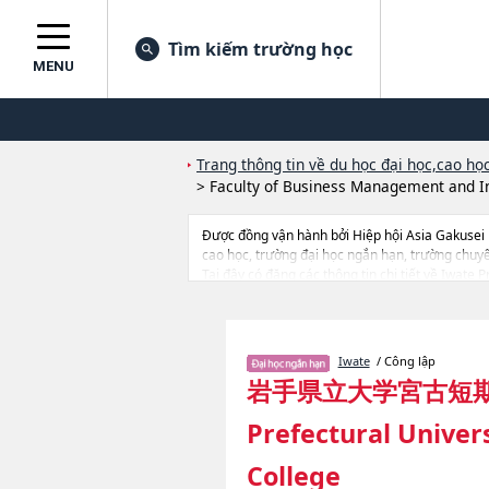
Tìm kiếm trường học
MENU
Trang thông tin về du học đại học,cao học
>
Faculty of Business Management and I
Được đồng vận hành bởi Hiệp hội Asia Gakusei
cao học, trường đại học ngắn hạn, trường chuy
Tại đây có đăng các thông tin chi tiết về Iwate 
Management and Information Science, thông tin v
dẫn địa điểm v.v...
Iwate
/ Công lập
岩手県立大学宮古短
Prefectural Univers
College