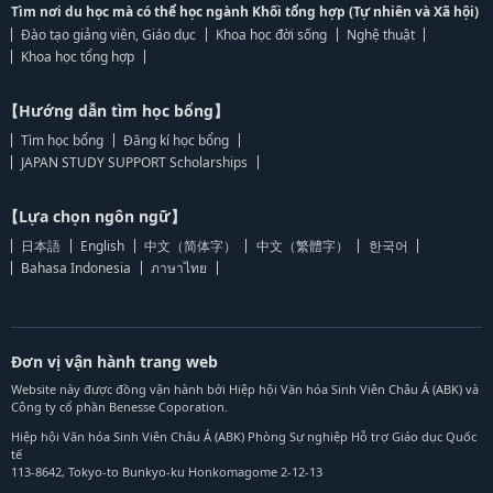
Tìm nơi du học mà có thể học ngành Khối tổng hợp (Tự nhiên và Xã hội)
Đào tạo giảng viên, Giáo dục
Khoa học đời sống
Nghệ thuật
Khoa học tổng hợp
【Hướng dẫn tìm học bổng】
Tìm học bổng
Đăng kí học bổng
JAPAN STUDY SUPPORT Scholarships
【Lựa chọn ngôn ngữ】
日本語
English
中文（简体字）
中文（繁體字）
한국어
Bahasa Indonesia
ภาษาไทย
Đơn vị vận hành trang web
Website này được đồng vận hành bởi Hiệp hội Văn hóa Sinh Viên Châu Á (ABK) và
Công ty cổ phần Benesse Coporation.
Hiệp hội Văn hóa Sinh Viên Châu Á (ABK) Phòng Sự nghiệp Hỗ trợ Giáo dục Quốc
tế
113-8642, Tokyo-to Bunkyo-ku Honkomagome 2-12-13