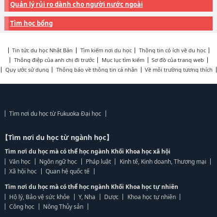
Quản lý rủi ro dành cho người nước ngoài
Tìm học bổng
Tin tức du học Nhật Bản
Tìm kiếm nơi du học
Thông tin có ích về du học
Thông điệp của anh chị đi trước
Mục lục tìm kiếm
Sơ đồ của trang web
Quy ước sử dụng
Thông báo về thông tin cá nhân
Về môi trường tương thích
Tìm nơi du học từ Fukuoka Đại học
【Tìm nơi du học từ ngành học】
Tìm nơi du học mà có thể học ngành Khối Khoa học xã hội
Văn học
Ngôn ngữ học
Pháp luật
Kinh tế, Kinh doanh, Thương mại
Xã hội học
Quan hệ quốc tế
Tìm nơi du học mà có thể học ngành Khối Khoa học tự nhiên
Hộ lý, Bảo vệ sức khỏe
Y, Nha
Dược
Khoa học tự nhiên
Công học
Nông Thủy sản