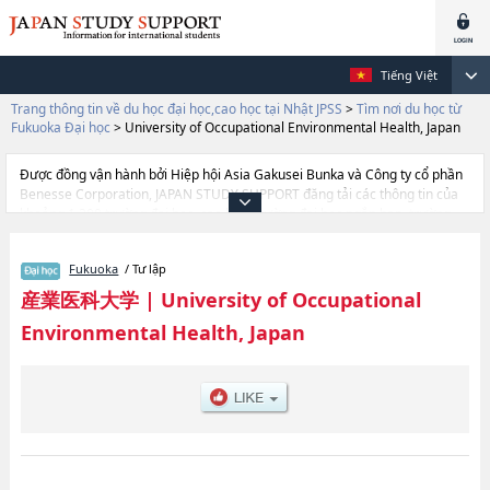
Tiếng Việt
Trang thông tin về du học đại học,cao học tại Nhật JPSS
>
Tìm nơi du học từ
Fukuoka Đại học
>
University of Occupational Environmental Health, Japan
Được đồng vận hành bởi Hiệp hội Asia Gakusei Bunka và Công ty cổ phần
Benesse Corporation, JAPAN STUDY SUPPORT đăng tải các thông tin của
khoảng 1.300 trường đại học, cao học, trường đại học ngắn hạn, trường
chuyên môn đang tiếp nhận du học sinh.
Tại đây có đăng các thông tin chi tiết về University of Occupational
Fukuoka
/ Tư lập
Environmental Health, Japan, và thông tin cần thiết dành cho du học sinh,
như là về các , thông tin về từng ngành học, thông tin liên quan đến thi
産業医科大学
|
University of Occupational
tuyển như số lượng tuyển sinh, số lượng trúng tuyển, cở sở trang thiết bị,
Environmental Health, Japan
hướng dẫn địa điểm v.v...