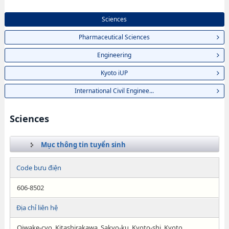
Sciences
Pharmaceutical Sciences
Engineering
Kyoto iUP
International Civil Enginee...
Sciences
Mục thông tin tuyển sinh
Code bưu điện
606-8502
Địa chỉ liên hệ
Oiwake-cyo, Kitashirakawa, Sakyo-ku, Kyoto-shi, Kyoto