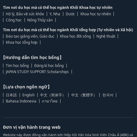
Tìm nơi du học mà có thể học ngành Khối Khoa học tự nhiên
Hộ lý, Bảo vệ sức khỏe
Y, Nha
Dược
Khoa học tự nhiên
Công học
Nông Thủy sản
Tìm nơi du học mà có thể học ngành Khối tổng hợp (Tự nhiên và Xã hội)
Đào tạo giảng viên, Giáo dục
Khoa học đời sống
Nghệ thuật
Khoa học tổng hợp
【Hướng dẫn tìm học bổng】
Tìm học bổng
Đăng kí học bổng
JAPAN STUDY SUPPORT Scholarships
【Lựa chọn ngôn ngữ】
日本語
English
中文（简体字）
中文（繁體字）
한국어
Bahasa Indonesia
ภาษาไทย
Đơn vị vận hành trang web
Website này được đồng vận hành bởi Hiệp hội Văn hóa Sinh Viên Châu Á (ABK) và