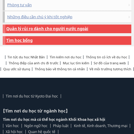
Phòng tư vấn
Những điều cần chú ý khi tốt nghiệp
Quản lý rủi ro dành cho người nước ngoài
Tìm học bổng
Tin tức du học Nhật Bản
Tìm kiếm nơi du học
Thông tin có ích về du học
Thông điệp của anh chị đi trước
Mục lục tìm kiếm
Sơ đồ của trang web
Quy ước sử dụng
Thông báo về thông tin cá nhân
Về môi trường tương thích
Tìm nơi du học từ Kyoto Đại học
【Tìm nơi du học từ ngành học】
Tìm nơi du học mà có thể học ngành Khối Khoa học xã hội
Văn học
Ngôn ngữ học
Pháp luật
Kinh tế, Kinh doanh, Thương mại
Xã hội học
Quan hệ quốc tế