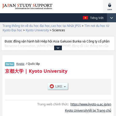
Tiếng Việt
Trang thông tin về du học đại học,cao học tại Nhật JPSS
>
Tìm nơi du học từ
Kyoto Đại học
>
Kyoto University
>
Sciences
Được đồng vận hành bởi Hiệp hội Asia Gakusei Bunka và Công ty cổ phần
Benesse Corporation, JAPAN STUDY SUPPORT đăng tải các thông tin của
khoảng 1.300 trường đại học, cao học, trường đại học ngắn hạn, trường
chuyên môn đang tiếp nhận du học sinh.
Tại đây có đăng các thông tin chi tiết về Kyoto University, và thông tin cần
Kyoto
/ Quốc lập
thiết dành cho du học sinh, như là về các Ngành ScienceshoặcNgành
Pharmaceutical ScienceshoặcNgành EngineeringhoặcNgành Kyoto
京都大学
|
Kyoto University
iUPhoặcNgành International Civil Engineering Program, thông tin về từng
ngành học, thông tin liên quan đến thi tuyển như số lượng tuyển sinh, số
lượng trúng tuyển, cở sở trang thiết bị, hướng dẫn địa điểm v.v...
Trang web chính thức:
https://www.kyoto-u.ac.jp/en
Kyoto UniversityVề lại Trang chủ