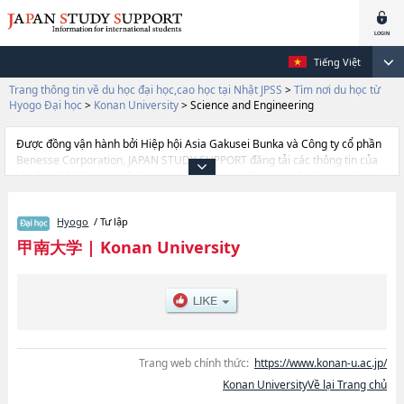
Tiếng Việt
Trang thông tin về du học đại học,cao học tại Nhật JPSS
>
Tìm nơi du học từ
Hyogo Đại học
>
Konan University
>
Science and Engineering
Được đồng vận hành bởi Hiệp hội Asia Gakusei Bunka và Công ty cổ phần
Benesse Corporation, JAPAN STUDY SUPPORT đăng tải các thông tin của
khoảng 1.300 trường đại học, cao học, trường đại học ngắn hạn, trường
chuyên môn đang tiếp nhận du học sinh.
Tại đây có đăng các thông tin chi tiết về Konan University, và thông tin cần
Hyogo
/ Tư lập
thiết dành cho du học sinh, như là về các Ngành LettershoặcNgành
Science and EngineeringhoặcNgành EconomicshoặcNgành Frontiers of
甲南大学
|
Konan University
Innovative Research in Science and TechnologyhoặcNgành
LawhoặcNgành Hirao school of ManagementhoặcNgành Business
AdministrationhoặcNgành Intelligence and Informatics, thông tin về từng
ngành học, thông tin liên quan đến thi tuyển như số lượng tuyển sinh, số
lượng trúng tuyển, cở sở trang thiết bị, hướng dẫn địa điểm v.v...
Trang web chính thức:
https://www.konan-u.ac.jp/
Konan UniversityVề lại Trang chủ