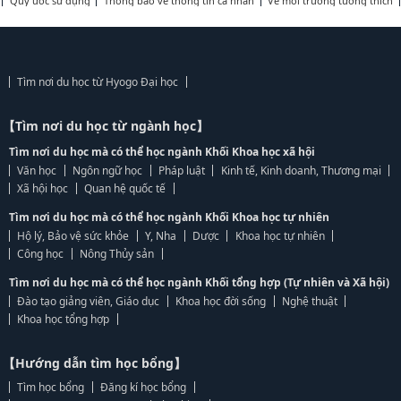
Quy ước sử dụng
Thông báo về thông tin cá nhân
Về môi trường tương thích
Tìm nơi du học từ Hyogo Đại học
【Tìm nơi du học từ ngành học】
Tìm nơi du học mà có thể học ngành Khối Khoa học xã hội
Văn học
Ngôn ngữ học
Pháp luật
Kinh tế, Kinh doanh, Thương mại
Xã hội học
Quan hệ quốc tế
Tìm nơi du học mà có thể học ngành Khối Khoa học tự nhiên
Hộ lý, Bảo vệ sức khỏe
Y, Nha
Dược
Khoa học tự nhiên
Công học
Nông Thủy sản
Tìm nơi du học mà có thể học ngành Khối tổng hợp (Tự nhiên và Xã hội)
Đào tạo giảng viên, Giáo dục
Khoa học đời sống
Nghệ thuật
Khoa học tổng hợp
【Hướng dẫn tìm học bổng】
Tìm học bổng
Đăng kí học bổng