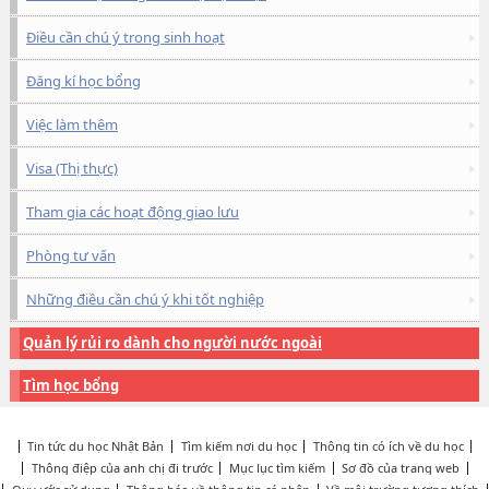
Điều cần chú ý trong sinh hoạt
Đăng kí học bổng
Việc làm thêm
Visa (Thị thực)
Tham gia các hoạt động giao lưu
Phòng tư vấn
Những điều cần chú ý khi tốt nghiệp
Quản lý rủi ro dành cho người nước ngoài
Tìm học bổng
Tin tức du học Nhật Bản
Tìm kiếm nơi du học
Thông tin có ích về du học
Thông điệp của anh chị đi trước
Mục lục tìm kiếm
Sơ đồ của trang web