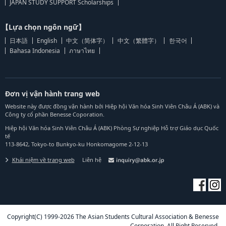
JAPAN STUDY SUPPORT Scholarships
【Lựa chọn ngôn ngữ】
日本語
English
中文（简体字）
中文（繁體字）
한국어
Bahasa Indonesia
ภาษาไทย
Đơn vị vận hành trang web
Website này được đồng vận hành bởi Hiệp hội Văn hóa Sinh Viên Châu Á (ABK) và
Công ty cổ phần Benesse Coporation.
Hiệp hội Văn hóa Sinh Viên Châu Á (ABK) Phòng Sự nghiệp Hỗ trợ Giáo dục Quốc
tế
113-8642, Tokyo-to Bunkyo-ku Honkomagome 2-12-13
Khái niệm về trang web
Liên hệ
Copyright(C) 1999-2026 The Asian Students Cultural Association & Benesse
Corporation. All Right Reserved.