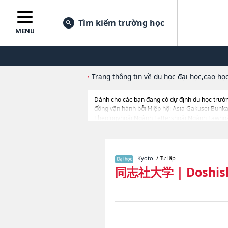
Tìm kiếm trường học
MENU
Trang thông tin về du học đại học,cao học
Dành cho các bạn đang có dự định du học trườn
đồng vận hành bởi Hiệp hội Asia Gakusei Bunka
TheologyhoặcNgành LettershoặcNgành Lawhoặ
StudieshoặcNgành Culture and Information S
CommunicationshoặcNgành Global and Regional S
liên quan tới Doshisha University thì hãy sử d
môn đang tiếp nhận du học sinh.
Kyoto
/ Tư lập
同志社大学
|
Doshis