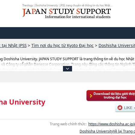
Theology | Doshisha University | JPSS, trang chuyên về thông tin du học Nhật Bản
 tại Nhật JPSS
>
Tìm nơi du học từ Kyoto Đại học
>
Doshisha Universi
g Doshisha University. JAPAN STUDY SUPPORT là trang thông tin về du học Nhật
 và Công ty cổ phần Benesse Corporation. Trang này đăng các thông tin Ngành Th
cNgành EconomicshoặcNgành CommercehoặcNgành Science and Engineeringho
ciencehoặcNgành Health and Sports SciencehoặcNgành Life and Medical Scienc
tudies của Doshisha University cũng như thông tin chi tiết về từng ngành học, 
ụng trang web này.Ngoài ra còn có cả thông tin của khoảng 1.300 trường đại học, 
ha University
Trang web chính thức:
https://www.doshisha.ac.jp/
Doshisha UniversityVề lại Trang 