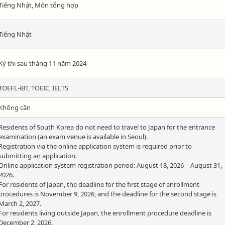
Tiếng Nhật, Môn tổng hợp
Tiếng Nhật
Kỳ thi sau tháng 11 năm 2024
TOEFL-iBT, TOEIC, IELTS
Không cần
Residents of South Korea do not need to travel to Japan for the entrance
examination (an exam venue is available in Seoul).
Registration via the online application system is required prior to
submitting an application.
Online application system registration period: August 18, 2026 – August 31,
2026.
For residents of Japan, the deadline for the first stage of enrollment
procedures is November 9, 2026, and the deadline for the second stage is
March 2, 2027.
For residents living outside Japan, the enrollment procedure deadline is
December 2, 2026.