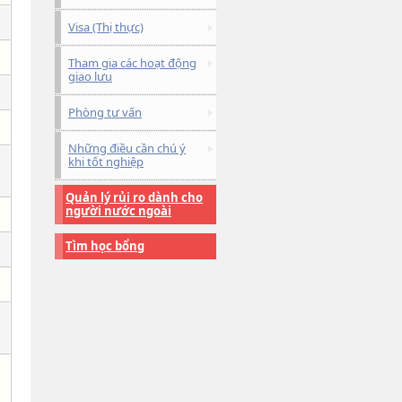
Visa (Thị thực)
Tham gia các hoạt động
giao lưu
Phòng tư vấn
Những điều cần chú ý
khi tốt nghiệp
Quản lý rủi ro dành cho
người nước ngoài
Tìm học bổng