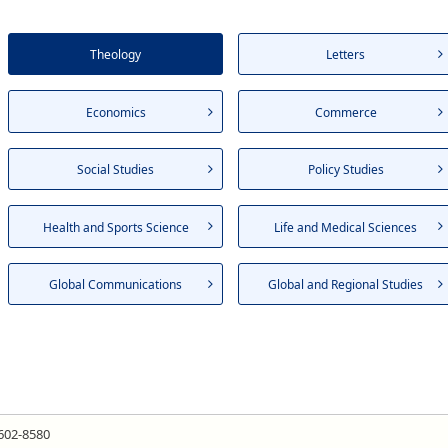
Theology
Letters
Economics
Commerce
Social Studies
Policy Studies
Health and Sports Science
Life and Medical Sciences
Global Communications
Global and Regional Studies
602-8580