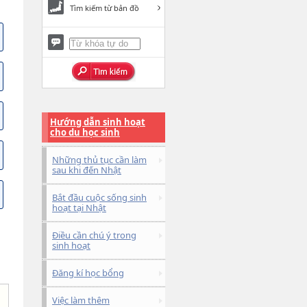
Tìm kiếm từ bản đồ
Hướng dẫn sinh hoạt
cho du học sinh
Những thủ tục cần làm
sau khi đến Nhật
Bắt đầu cuộc sống sinh
hoạt tại Nhật
Điều cần chú ý trong
sinh hoạt
Đăng kí học bổng
Việc làm thêm