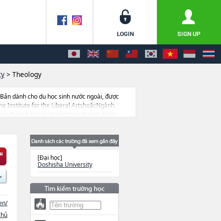
ty
>
Theology
 Bản dành cho du học sinh nước ngoài, được
e Institute for the Liberal ArtshoặcNgành
ặcNgành Social StudieshoặcNgành Policy
eshoặcNgành PsychologyhoặcNgành Global
nên nếu bạn đang tìm hiểu thông tin du học
cao học, trường đại học ngắn hạn, trường chuyên
[Đại học]
Doshisha University
en/
chủ