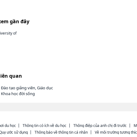
xem gần đây
versity of
liên quan
 Đào tạo giảng viên, Giáo dục
 Khoa học đời sống
ơi du học
Thông tin có ích về du học
Thông điệp của anh chị đi trước
M
Quy ước sử dụng
Thông báo về thông tin cá nhân
Về môi trường tương thí