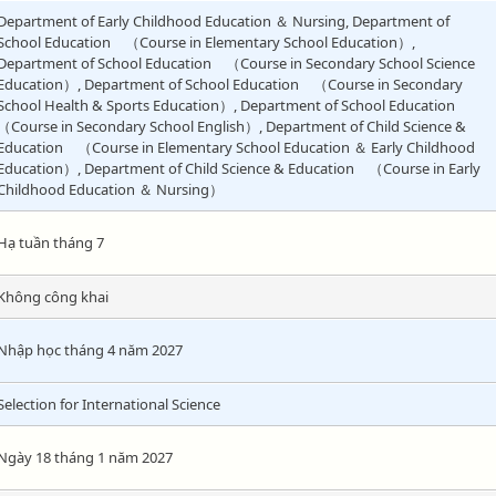
Department of Early Childhood Education ＆ Nursing, Department of
School Education （Course in Elementary School Education）,
Department of School Education （Course in Secondary School Science
Education）, Department of School Education （Course in Secondary
School Health & Sports Education）, Department of School Education
（Course in Secondary School English）, Department of Child Science &
Education （Course in Elementary School Education ＆ Early Childhood
Education）, Department of Child Science & Education （Course in Early
Childhood Education ＆ Nursing）
Hạ tuần tháng 7
Không công khai
Nhập học tháng 4 năm 2027
Selection for International Science
Ngày 18 tháng 1 năm 2027