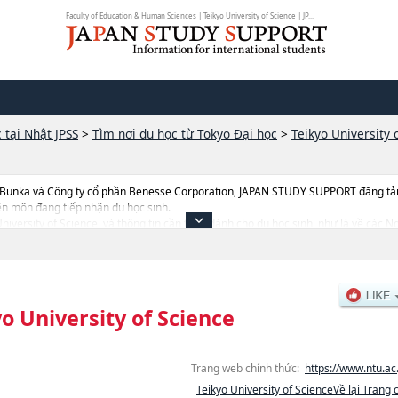
Faculty of Education & Human Sciences | Teikyo University of Science | JP...
 tại Nhật JPSS
>
Tìm nơi du học từ Tokyo Đại học
>
Teikyo University 
 Bunka và Công ty cổ phần Benesse Corporation, JAPAN STUDY SUPPORT đăng tải c
ên môn đang tiếp nhận du học sinh.
 University of Science, và thông tin cần thiết dành cho du học sinh, như là về các 
hoặcNgành Faculty of Education & Human Sciences, thông tin về từng ngành học, 
ng thiết bị, hướng dẫn địa điểm v.v...
o University of Science
Trang web chính thức:
https://www.ntu.ac.
Teikyo University of ScienceVề lại Trang 