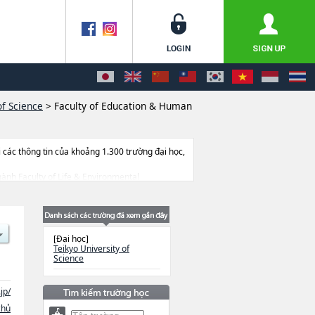
of Science
>
Faculty of Education & Human
ác thông tin của khoảng 1.300 trường đại học,
Ngành Faculty of Life & Environmental
thông tin liên quan đến thi tuyển như số
[Đại học]
Teikyo University of
Science
jp/
chủ