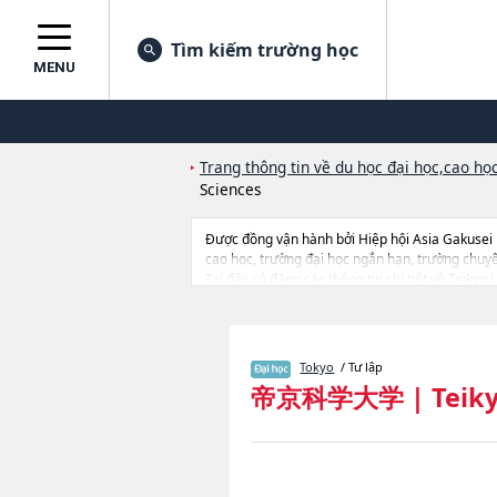
Tìm kiếm trường học
MENU
Trang thông tin về du học đại học,cao học
Sciences
Được đồng vận hành bởi Hiệp hội Asia Gakusei
cao học, trường đại học ngắn hạn, trường chuy
Tại đây có đăng các thông tin chi tiết về Teikyo
ScienceshoặcNgành Faculty of Medical Sciences
lượng tuyển sinh, số lượng trúng tuyển, cở sở tra
Tokyo
/ Tư lập
帝京科学大学
|
Teiky