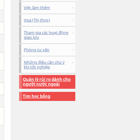
Việc làm thêm
Visa (Thị thực)
Tham gia các hoạt động
giao lưu
Phòng tư vấn
Những điều cần chú ý
khi tốt nghiệp
Quản lý rủi ro dành cho
người nước ngoài
Tìm học bổng