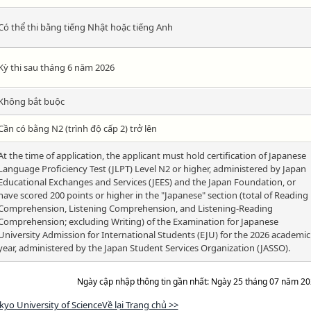
Có thể thi bằng tiếng Nhật hoặc tiếng Anh
Kỳ thi sau tháng 6 năm 2026
Không bắt buộc
Cần có bằng N2 (trình độ cấp 2) trở lên
At the time of application, the applicant must hold certification of Japanese
Language Proficiency Test (JLPT) Level N2 or higher, administered by Japan
Educational Exchanges and Services (JEES) and the Japan Foundation, or
have scored 200 points or higher in the "Japanese" section (total of Reading
Comprehension, Listening Comprehension, and Listening-Reading
Comprehension; excluding Writing) of the Examination for Japanese
University Admission for International Students (EJU) for the 2026 academic
year, administered by the Japan Student Services Organization (JASSO).
Ngày cập nhập thông tin gần nhất: Ngày 25 tháng 07 năm 2
kyo University of ScienceVề lại Trang chủ >>