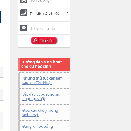
Tìm kiếm từ bản đồ
Hướng dẫn sinh hoạt
cho du học sinh
Những thủ tục cần làm
sau khi đến Nhật
Bắt đầu cuộc sống sinh
hoạt tại Nhật
Điều cần chú ý trong
sinh hoạt
Đăng kí học bổng