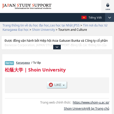
Tiếng Việt
Trang thông tin về du học đại học,cao học tại Nhật JPSS
>
Tìm nơi du học từ
Kanagawa Đại học
>
Shoin University
>
Tourism and Culture
Được đồng vận hành bởi Hiệp hội Asia Gakusei Bunka và Công ty cổ phần
Benesse Corporation, JAPAN STUDY SUPPORT đăng tải các thông tin của
khoảng 1.300 trường đại học, cao học, trường đại học ngắn hạn, trường
chuyên môn đang tiếp nhận du học sinh.
Tại đây có đăng các thông tin chi tiết về Shoin University, và thông tin cần
Kanagawa
/ Tư lập
thiết dành cho du học sinh, như là về các Ngành Managerial
CulturehoặcNgành Communication and CulturehoặcNgành Tourism and
松蔭大学
|
Shoin University
Culture, thông tin về từng ngành học, thông tin liên quan đến thi tuyển như
số lượng tuyển sinh, số lượng trúng tuyển, cở sở trang thiết bị, hướng dẫn
địa điểm v.v...
Trang web chính thức:
https://www.shoin-u.ac.jp/
Shoin UniversityVề lại Trang chủ