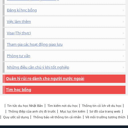
Đăng kí học bổng
Việc làm thêm
Visa (Thị thực)
Tham gia các hoạt động giao lưu
Phòng tư vấn
Những điều cần chú ý khi tốt nghiệp
Quản lý rủi ro dành cho người nước ngoài
Tìm học bổng
Tin tức du học Nhật Bản
Tìm kiếm nơi du học
Thông tin có ích về du học
Thông điệp của anh chị đi trước
Mục lục tìm kiếm
Sơ đồ của trang web
Quy ước sử dụng
Thông báo về thông tin cá nhân
Về môi trường tương thích