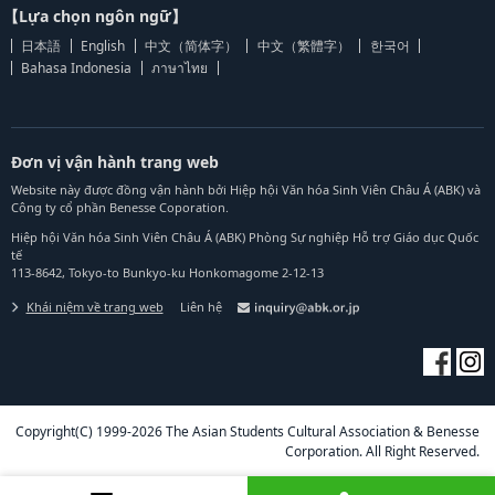
【Lựa chọn ngôn ngữ】
日本語
English
中文（简体字）
中文（繁體字）
한국어
Bahasa Indonesia
ภาษาไทย
Đơn vị vận hành trang web
Website này được đồng vận hành bởi Hiệp hội Văn hóa Sinh Viên Châu Á (ABK) và
Công ty cổ phần Benesse Coporation.
Hiệp hội Văn hóa Sinh Viên Châu Á (ABK) Phòng Sự nghiệp Hỗ trợ Giáo dục Quốc
tế
113-8642, Tokyo-to Bunkyo-ku Honkomagome 2-12-13
Khái niệm về trang web
Liên hệ
Copyright(C) 1999-2026 The Asian Students Cultural Association & Benesse
Corporation. All Right Reserved.