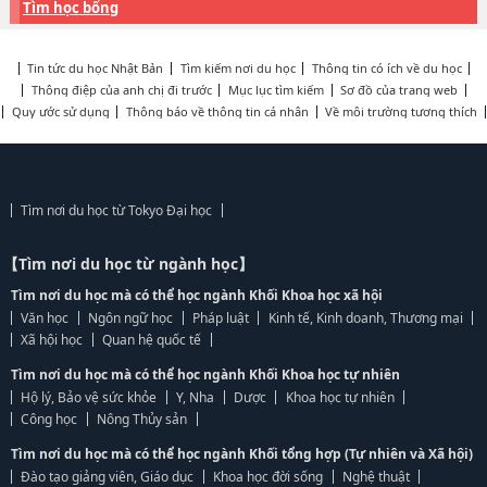
Tìm học bổng
Tin tức du học Nhật Bản
Tìm kiếm nơi du học
Thông tin có ích về du học
Thông điệp của anh chị đi trước
Mục lục tìm kiếm
Sơ đồ của trang web
Quy ước sử dụng
Thông báo về thông tin cá nhân
Về môi trường tương thích
Tìm nơi du học từ Tokyo Đại học
【Tìm nơi du học từ ngành học】
Tìm nơi du học mà có thể học ngành Khối Khoa học xã hội
Văn học
Ngôn ngữ học
Pháp luật
Kinh tế, Kinh doanh, Thương mại
Xã hội học
Quan hệ quốc tế
Tìm nơi du học mà có thể học ngành Khối Khoa học tự nhiên
Hộ lý, Bảo vệ sức khỏe
Y, Nha
Dược
Khoa học tự nhiên
Công học
Nông Thủy sản
Tìm nơi du học mà có thể học ngành Khối tổng hợp (Tự nhiên và Xã hội)
Đào tạo giảng viên, Giáo dục
Khoa học đời sống
Nghệ thuật