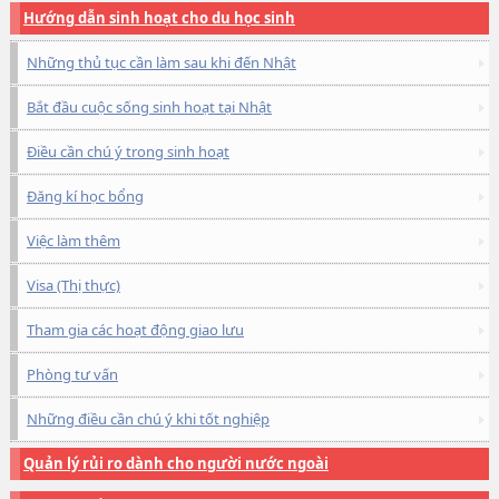
Hướng dẫn sinh hoạt cho du học sinh
Những thủ tục cần làm sau khi đến Nhật
Bắt đầu cuộc sống sinh hoạt tại Nhật
Điều cần chú ý trong sinh hoạt
Đăng kí học bổng
Việc làm thêm
Visa (Thị thực)
Tham gia các hoạt động giao lưu
Phòng tư vấn
Những điều cần chú ý khi tốt nghiệp
Quản lý rủi ro dành cho người nước ngoài