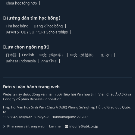
Khoa học tổng hợp
【Hướng dẫn tìm học bổng】
Tìm học bổng
Đăng kí học bổng
JAPAN STUDY SUPPORT Scholarships
【Lựa chọn ngôn ngữ】
日本語
English
中文（简体字）
中文（繁體字）
한국어
Bahasa Indonesia
ภาษาไทย
Đơn vị vận hành trang web
Website này được đồng vận hành bởi Hiệp hội Văn hóa Sinh Viên Châu Á (ABK) và
Công ty cổ phần Benesse Coporation.
Hiệp hội Văn hóa Sinh Viên Châu Á (ABK) Phòng Sự nghiệp Hỗ trợ Giáo dục Quốc
tế
113-8642, Tokyo-to Bunkyo-ku Honkomagome 2-12-13
Khái niệm về trang web
Liên hệ