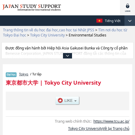
Tiếng Việt
Trang thông tin về du học đại học,cao học tại Nhật JPSS
>
Tìm nơi du học từ
Tokyo Đại học
>
Tokyo City University
>
Environmental Studies
Được đồng vận hành bởi Hiệp hội Asia Gakusei Bunka và Công ty cổ phần
Benesse Corporation, JAPAN STUDY SUPPORT đăng tải các thông tin của
khoảng 1.300 trường đại học, cao học, trường đại học ngắn hạn, trường
chuyên môn đang tiếp nhận du học sinh.
Tại đây có đăng các thông tin chi tiết về Tokyo City University, và thông tin
Tokyo
/ Tư lập
cần thiết dành cho du học sinh, như là về các Ngành Science and
EngineeringhoặcNgành Information TechnologyhoặcNgành Urban Life
東京都市大学
|
Tokyo City University
StudieshoặcNgành Environmental StudieshoặcNgành
InfomaticshoặcNgành Architectural Urban DesignhoặcNgành Design and
Data Science, thông tin về từng ngành học, thông tin liên quan đến thi
tuyển như số lượng tuyển sinh, số lượng trúng tuyển, cở sở trang thiết bị,
hướng dẫn địa điểm v.v...
Trang web chính thức:
https://www.tcu.ac.jp/
Tokyo City UniversityVề lại Trang chủ