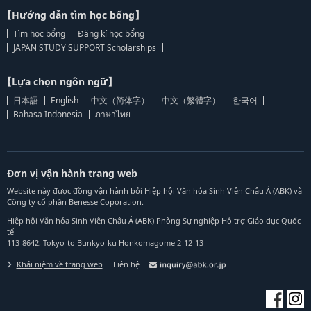
【Hướng dẫn tìm học bổng】
Tìm học bổng
Đăng kí học bổng
JAPAN STUDY SUPPORT Scholarships
【Lựa chọn ngôn ngữ】
日本語
English
中文（简体字）
中文（繁體字）
한국어
Bahasa Indonesia
ภาษาไทย
Đơn vị vận hành trang web
Website này được đồng vận hành bởi Hiệp hội Văn hóa Sinh Viên Châu Á (ABK) và
Công ty cổ phần Benesse Coporation.
Hiệp hội Văn hóa Sinh Viên Châu Á (ABK) Phòng Sự nghiệp Hỗ trợ Giáo dục Quốc
tế
113-8642, Tokyo-to Bunkyo-ku Honkomagome 2-12-13
Khái niệm về trang web
Liên hệ