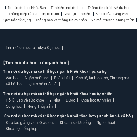
Tin tức du học Nhật Bản
Tìm kiếm nơi du học
Thông tin có ích về du học
Thông điệp của anh chị đi trước
Mục lục tìm kiếm
Sơ đồ của trang web
Quy ước sử dụng
Thông báo về thông tin cá nhân
Về môi trường tương thích
Tìm nơi du học từ Tokyo Đại học
【Tìm nơi du học từ ngành học】
Tìm nơi du học mà có thể học ngành Khối Khoa học xã hội
Văn học
Ngôn ngữ học
Pháp luật
Kinh tế, Kinh doanh, Thương mại
Xã hội học
Quan hệ quốc tế
Tìm nơi du học mà có thể học ngành Khối Khoa học tự nhiên
Hộ lý, Bảo vệ sức khỏe
Y, Nha
Dược
Khoa học tự nhiên
Công học
Nông Thủy sản
Tìm nơi du học mà có thể học ngành Khối tổng hợp (Tự nhiên và Xã hội)
Đào tạo giảng viên, Giáo dục
Khoa học đời sống
Nghệ thuật
Khoa học tổng hợp