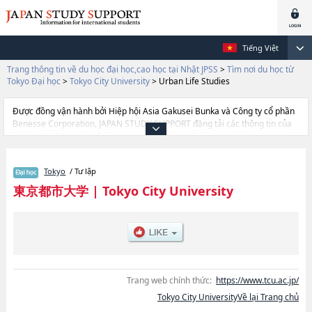
Tiếng Việt
Trang thông tin về du học đại học,cao học tại Nhật JPSS
>
Tìm nơi du học từ
Tokyo Đại học
>
Tokyo City University
>
Urban Life Studies
Được đồng vận hành bởi Hiệp hội Asia Gakusei Bunka và Công ty cổ phần
Benesse Corporation, JAPAN STUDY SUPPORT đăng tải các thông tin của
khoảng 1.300 trường đại học, cao học, trường đại học ngắn hạn, trường
chuyên môn đang tiếp nhận du học sinh.
Tại đây có đăng các thông tin chi tiết về Tokyo City University, và thông tin
Tokyo
/ Tư lập
cần thiết dành cho du học sinh, như là về các Ngành Science and
EngineeringhoặcNgành Information TechnologyhoặcNgành Urban Life
東京都市大学
|
Tokyo City University
StudieshoặcNgành Environmental StudieshoặcNgành
InfomaticshoặcNgành Architectural Urban DesignhoặcNgành Design and
Data Science, thông tin về từng ngành học, thông tin liên quan đến thi
tuyển như số lượng tuyển sinh, số lượng trúng tuyển, cở sở trang thiết bị,
hướng dẫn địa điểm v.v...
Trang web chính thức:
https://www.tcu.ac.jp/
Tokyo City UniversityVề lại Trang chủ