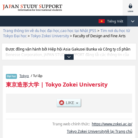
Tiếng Việt
Trang thông tin về du học đại học,cao học tại Nhật JPSS
>
Tìm nơi du học từ
Tokyo Đại học
>
Tokyo Zokei University
>
Faculty of Design and Fine Arts
Được đồng vận hành bởi Hiệp hội Asia Gakusei Bunka và Công ty cổ phần
Benesse Corporation, JAPAN STUDY SUPPORT đăng tải các thông tin của
khoảng 1.300 trường đại học, cao học, trường đại học ngắn hạn, trường
chuyên môn đang tiếp nhận du học sinh.
Tại đây có đăng các thông tin chi tiết về Tokyo Zokei University, và thông
Tokyo
/ Tư lập
tin cần thiết dành cho du học sinh, như là về các Ngành Faculty of Design
and Fine Arts, thông tin về từng ngành học, thông tin liên quan đến thi
東京造形大学
|
Tokyo Zokei University
tuyển như số lượng tuyển sinh, số lượng trúng tuyển, cở sở trang thiết bị,
hướng dẫn địa điểm v.v...
Trang web chính thức:
https://www.zokei.ac.jp/
Tokyo Zokei UniversityVề lại Trang chủ