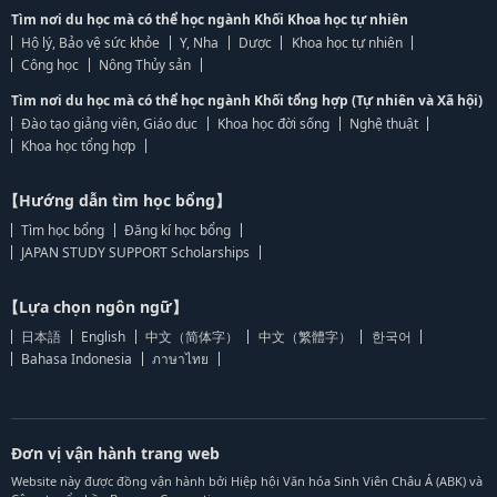
Tìm nơi du học mà có thể học ngành Khối Khoa học tự nhiên
Hộ lý, Bảo vệ sức khỏe
Y, Nha
Dược
Khoa học tự nhiên
Công học
Nông Thủy sản
Tìm nơi du học mà có thể học ngành Khối tổng hợp (Tự nhiên và Xã hội)
Đào tạo giảng viên, Giáo dục
Khoa học đời sống
Nghệ thuật
Khoa học tổng hợp
【Hướng dẫn tìm học bổng】
Tìm học bổng
Đăng kí học bổng
JAPAN STUDY SUPPORT Scholarships
【Lựa chọn ngôn ngữ】
日本語
English
中文（简体字）
中文（繁體字）
한국어
Bahasa Indonesia
ภาษาไทย
Đơn vị vận hành trang web
Website này được đồng vận hành bởi Hiệp hội Văn hóa Sinh Viên Châu Á (ABK) và