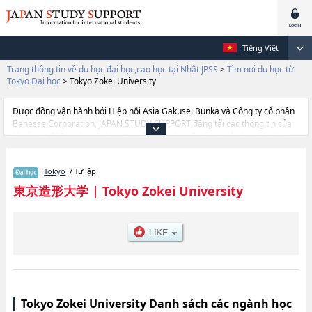
Tiếng Việt
Trang thông tin về du học đại học,cao học tại Nhật JPSS
>
Tìm nơi du học từ
Tokyo Đại học
>
Tokyo Zokei University
Được đồng vận hành bởi Hiệp hội Asia Gakusei Bunka và Công ty cổ phần
Benesse Corporation, JAPAN STUDY SUPPORT đăng tải các thông tin của
khoảng 1.300 trường đại học, cao học, trường đại học ngắn hạn, trường
chuyên môn đang tiếp nhận du học sinh.
Tại đây có đăng các thông tin chi tiết về Tokyo Zokei University, và thông
Tokyo
/ Tư lập
tin cần thiết dành cho du học sinh, như là về các Ngành Faculty of Design
and Fine Arts, thông tin về từng ngành học, thông tin liên quan đến thi
東京造形大学
|
Tokyo Zokei University
tuyển như số lượng tuyển sinh, số lượng trúng tuyển, cở sở trang thiết bị,
hướng dẫn địa điểm v.v...
Tokyo Zokei University Danh sách các ngành học