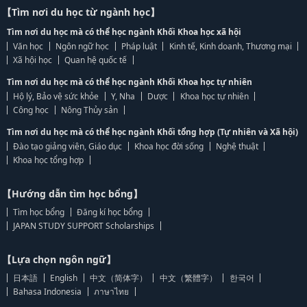
【Tìm nơi du học từ ngành học】
Tìm nơi du học mà có thể học ngành Khối Khoa học xã hội
Văn học
Ngôn ngữ học
Pháp luật
Kinh tế, Kinh doanh, Thương mại
Xã hội học
Quan hệ quốc tế
Tìm nơi du học mà có thể học ngành Khối Khoa học tự nhiên
Hộ lý, Bảo vệ sức khỏe
Y, Nha
Dược
Khoa học tự nhiên
Công học
Nông Thủy sản
Tìm nơi du học mà có thể học ngành Khối tổng hợp (Tự nhiên và Xã hội)
Đào tạo giảng viên, Giáo dục
Khoa học đời sống
Nghệ thuật
Khoa học tổng hợp
【Hướng dẫn tìm học bổng】
Tìm học bổng
Đăng kí học bổng
JAPAN STUDY SUPPORT Scholarships
【Lựa chọn ngôn ngữ】
日本語
English
中文（简体字）
中文（繁體字）
한국어
Bahasa Indonesia
ภาษาไทย