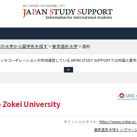
造形 | 東京造形大学の留学情報 | JPSS
都の大学から留学先を探す
>
東京造形大学
>
造形
コーポレーションが共同運営しているJAPAN STUDY SUPPORTでは外国人留
載しており、造形学部等、学部別情報や、募集定員や合格者数など入試情報、施設案
 Zokei University
オフィシャルサイト:
https://www.zokei.ac.
東京造形大学トップペー