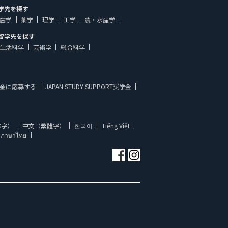
学先を探す
歯学
薬学
理学
工学
農・水産学
留学先を探す
生活科学
芸術学
総合科学
金に応募する
JAPAN STUDY SUPPORT奨学金
体字）
中文（繁體字）
한국어
Tiếng Việt
ภาษาไทย