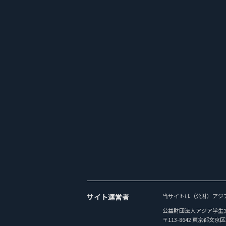
サイト運営者
当サイトは（公財）アジ
公益財団法人アジア学生
〒113-8642 東京都文京区