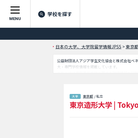
学校を探す
MENU
日本の大学、大学院留学情報JPSS
>
東京
公益財団法人アジア学生文化協会と株式会社ベネッセ
大・専門学校情報を掲載しています。
こちらでは東京造形大学に関する詳細情報を記
載しているので是非ご利用ください。
東京都
/ 私立
東京造形大学
|
Tokyo