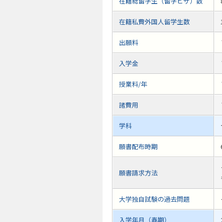
在籍総留学生（留学ビザ）数
在籍私費外国人留学生数
出願料
入学金
授業料/年
諸費用
学科
願書配布時期
願書請求方法
大学独自試験の過去問題
入学年月（春期）