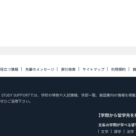
に役立つ情報
先輩のメッセージ
索引検索
サイトマップ
利用規約
PAN STUDY SUPPORTでは、学校の特色や入試情報、学部一覧、施設案内の情
ぜひご活用下さい。
【学問から留学先を
文系の学問が学べる留
文学
語学
法学