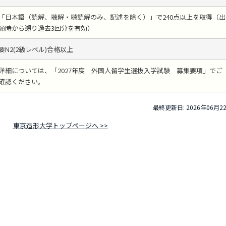
「日本語（読解、聴解・聴読解のみ、記述を除く）」で240点以上を取得（出
願時から遡り過去3回分を有効）
要N2(2級レベル)合格以上
詳細については、「2027年度 外国人留学生選抜入学試験 募集要項」でご
確認ください。
最終更新日: 2026年06月2
東京造形大学トップページへ >>