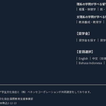
理系の学問が学べる留
看護・保健学
医・
文理系の学問が学べる
教員養成・教育学
【奨学金】
奨学金を探す
奨学
【言語選択】
English
中文（简
Bahasa Indonesia
ア学生文化協会と（株）ベネッセコーポレーションが共同運営をしております。
文化協会 国際教育支援事業部
本駒込2-12-13