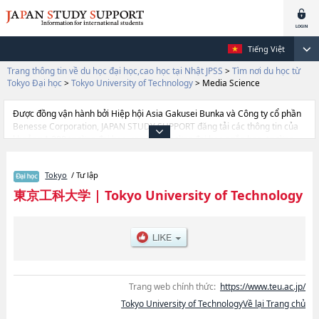
Tiếng Việt
Trang thông tin về du học đại học,cao học tại Nhật JPSS
>
Tìm nơi du học từ
Tokyo Đại học
>
Tokyo University of Technology
>
Media Science
Được đồng vận hành bởi Hiệp hội Asia Gakusei Bunka và Công ty cổ phần
Benesse Corporation, JAPAN STUDY SUPPORT đăng tải các thông tin của
khoảng 1.300 trường đại học, cao học, trường đại học ngắn hạn, trường
chuyên môn đang tiếp nhận du học sinh.
Tại đây có đăng các thông tin chi tiết về Tokyo University of Technology, và
Tokyo
/ Tư lập
thông tin cần thiết dành cho du học sinh, như là về các Ngành Bioscience
and BiotechnologyhoặcNgành Media SciencehoặcNgành Computer
東京工科大学
|
Tokyo University of Technology
SciencehoặcNgành DesignhoặcNgành Engineering, thông tin về từng
ngành học, thông tin liên quan đến thi tuyển như số lượng tuyển sinh, số
lượng trúng tuyển, cở sở trang thiết bị, hướng dẫn địa điểm v.v...
Trang web chính thức:
https://www.teu.ac.jp/
Tokyo University of TechnologyVề lại Trang chủ