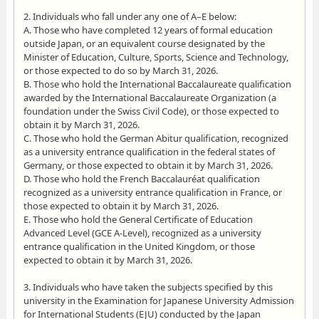
2. Individuals who fall under any one of A–E below:
A. Those who have completed 12 years of formal education
outside Japan, or an equivalent course designated by the
Minister of Education, Culture, Sports, Science and Technology,
or those expected to do so by March 31, 2026.
B. Those who hold the International Baccalaureate qualification
awarded by the International Baccalaureate Organization (a
foundation under the Swiss Civil Code), or those expected to
obtain it by March 31, 2026.
C. Those who hold the German Abitur qualification, recognized
as a university entrance qualification in the federal states of
Germany, or those expected to obtain it by March 31, 2026.
D. Those who hold the French Baccalauréat qualification
recognized as a university entrance qualification in France, or
those expected to obtain it by March 31, 2026.
E. Those who hold the General Certificate of Education
Advanced Level (GCE A-Level), recognized as a university
entrance qualification in the United Kingdom, or those
expected to obtain it by March 31, 2026.
3. Individuals who have taken the subjects specified by this
university in the Examination for Japanese University Admission
for International Students (EJU) conducted by the Japan