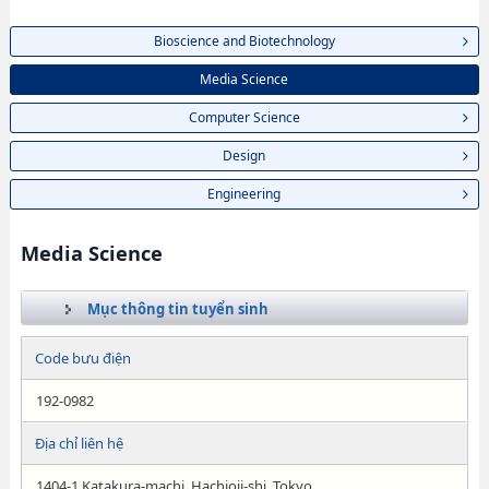
Bioscience and Biotechnology
Media Science
Computer Science
Design
Engineering
Media Science
Mục thông tin tuyển sinh
Code bưu điện
192-0982
Địa chỉ liên hệ
1404-1 Katakura-machi, Hachioji-shi, Tokyo