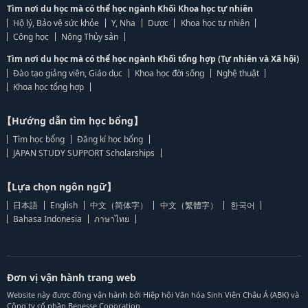
Tìm nơi du học mà có thể học ngành Khối Khoa học tự nhiên
Hộ lý, Bảo vệ sức khỏe
Y, Nha
Dược
Khoa học tự nhiên
Công học
Nông Thủy sản
Tìm nơi du học mà có thể học ngành Khối tổng hợp (Tự nhiên và Xã hội)
Đào tạo giảng viên, Giáo dục
Khoa học đời sống
Nghệ thuật
Khoa học tổng hợp
【Hướng dẫn tìm học bổng】
Tìm học bổng
Đăng kí học bổng
JAPAN STUDY SUPPORT Scholarships
【Lựa chọn ngôn ngữ】
日本語
English
中文（简体字）
中文（繁體字）
한국어
Bahasa Indonesia
ภาษาไทย
Đơn vị vận hành trang web
Website này được đồng vận hành bởi Hiệp hội Văn hóa Sinh Viên Châu Á (ABK) và
Công ty cổ phần Benesse Coporation.