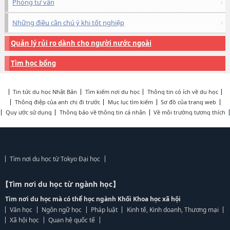
Phòng tư vấn
Những điều cần chú ý khi tốt nghiệp
Quản lý rủi ro dành cho người nước ngoài
Tìm học bổng
Tin tức du học Nhật Bản
Tìm kiếm nơi du học
Thông tin có ích về du học
Thông điệp của anh chị đi trước
Mục lục tìm kiếm
Sơ đồ của trang web
Quy ước sử dụng
Thông báo về thông tin cá nhân
Về môi trường tương thích
Tìm nơi du học từ Tokyo Đại học
【Tìm nơi du học từ ngành học】
Tìm nơi du học mà có thể học ngành Khối Khoa học xã hội
Văn học
Ngôn ngữ học
Pháp luật
Kinh tế, Kinh doanh, Thương mại
Xã hội học
Quan hệ quốc tế