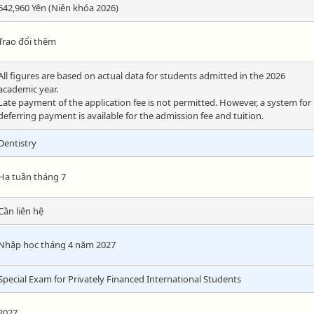
642,960 Yên (Niên khóa 2026)
Trao đổi thêm
All figures are based on actual data for students admitted in the 2026
academic year.
Late payment of the application fee is not permitted. However, a system for
deferring payment is available for the admission fee and tuition.
Dentistry
Hạ tuần tháng 7
Cần liên hệ
Nhập học tháng 4 năm 2027
Special Exam for Privately Financed International Students
2027