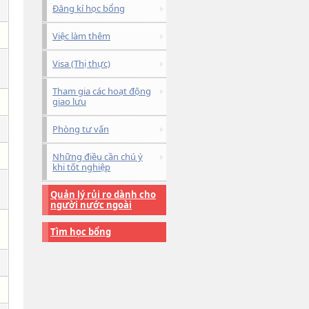
Đăng kí học bổng
Việc làm thêm
Visa (Thị thực)
Tham gia các hoạt động
giao lưu
Phòng tư vấn
Những điều cần chú ý
khi tốt nghiệp
Quản lý rủi ro dành cho
người nước ngoài
Tìm học bổng