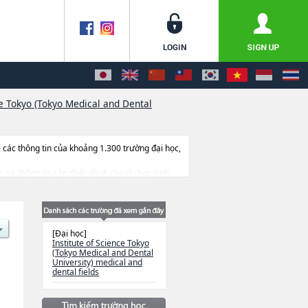
ce Tokyo (Tokyo Medical and Dental
ác thông tin của khoảng 1.300 trường đại học,
s, và thông tin cần thiết dành cho du học sinh,
uyển sinh, số lượng trúng tuyển, cở sở trang
[Đại học]
Institute of Science Tokyo
(Tokyo Medical and Dental
University) medical and
dental fields