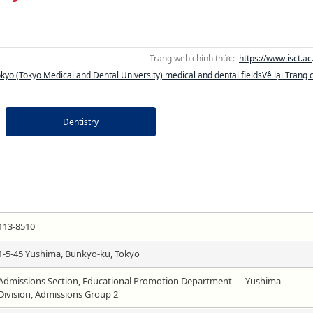
Trang web chính thức:
https://www.isct.ac.
Tokyo (Tokyo Medical and Dental University) medical and dental fieldsVề lại Trang 
Dentistry
113-8510
1-5-45 Yushima, Bunkyo-ku, Tokyo
Admissions Section, Educational Promotion Department — Yushima
Division, Admissions Group 2