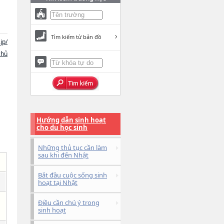
Tìm kiếm từ bản đồ
jp/
chủ
Hướng dẫn sinh hoạt
cho du học sinh
Những thủ tục cần làm
sau khi đến Nhật
Bắt đầu cuộc sống sinh
hoạt tại Nhật
Điều cần chú ý trong
sinh hoạt