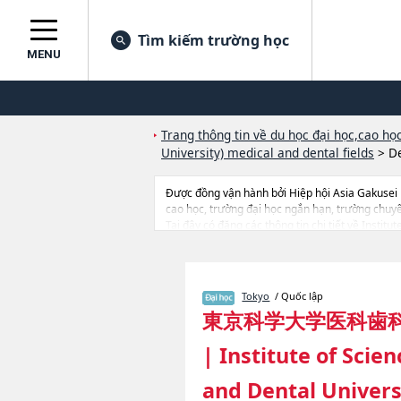
Tìm kiếm trường học
MENU
Trang thông tin về du học đại học,cao học
University) medical and dental fields
>
De
Được đồng vận hành bởi Hiệp hội Asia Gakusei
cao học, trường đại học ngắn hạn, trường chuy
Tại đây có đăng các thông tin chi tiết về Instit
như là về các Ngành MedicinehoặcNgành Dentistr
thiết bị, hướng dẫn địa điểm v.v...
Tokyo
/ Quốc lập
東京科学大学医科歯
|
Institute of Scie
and Dental Univers