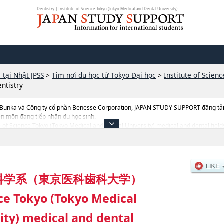
Dentistry | Institute of Science Tokyo (Tokyo Medical and Dental University) ...
 tại Nhật JPSS
>
Tìm nơi du học từ Tokyo Đại học
>
Institute of Scien
ntistry
 Bunka và Công ty cổ phần Benesse Corporation, JAPAN STUDY SUPPORT đăng tải c
ên môn đang tiếp nhận du học sinh.
ute of Science Tokyo (Tokyo Medical and Dental University) medical and dental field
y, thông tin về từng ngành học, thông tin liên quan đến thi tuyển như số lượng t
科学系（東京医科歯科大学）
nce Tokyo (Tokyo Medical
ity) medical and dental