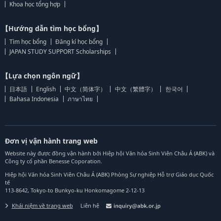
Khoa học tổng hợp
【Hướng dẫn tìm học bổng】
Tìm học bổng
Đăng kí học bổng
JAPAN STUDY SUPPORT Scholarships
【Lựa chọn ngôn ngữ】
日本語
English
中文（简体字）
中文（繁體字）
한국어
Bahasa Indonesia
ภาษาไทย
Đơn vị vận hành trang web
Website này được đồng vận hành bởi Hiệp hội Văn hóa Sinh Viên Châu Á (ABK) và
Công ty cổ phần Benesse Coporation.
Hiệp hội Văn hóa Sinh Viên Châu Á (ABK) Phòng Sự nghiệp Hỗ trợ Giáo dục Quốc
tế
113-8642, Tokyo-to Bunkyo-ku Honkomagome 2-12-13
Khái niệm về trang web
Liên hệ