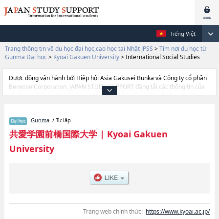
Tiếng Việt
Trang thông tin về du học đại học,cao học tại Nhật JPSS
>
Tìm nơi du học từ
Gunma Đại học
>
Kyoai Gakuen University
>
International Social Studies
Được đồng vận hành bởi Hiệp hội Asia Gakusei Bunka và Công ty cổ phần
Benesse Corporation, JAPAN STUDY SUPPORT đăng tải các thông tin của
khoảng 1.300 trường đại học, cao học, trường đại học ngắn hạn, trường
chuyên môn đang tiếp nhận du học sinh.
Tại đây có đăng các thông tin chi tiết về Kyoai Gakuen University, và thông
Gunma
/ Tư lập
tin cần thiết dành cho du học sinh, như là về các Ngành International
Social StudieshoặcNgành Co-Innovation, thông tin về từng ngành học,
共愛学園前橋国際大学
|
Kyoai Gakuen
thông tin liên quan đến thi tuyển như số lượng tuyển sinh, số lượng trúng
University
tuyển, cở sở trang thiết bị, hướng dẫn địa điểm v.v...
Trang web chính thức:
https://www.kyoai.ac.jp/