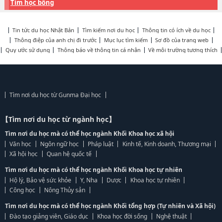
Tìm học bổng
Tin tức du học Nhật Bản
Tìm kiếm nơi du học
Thông tin có ích về du học
Thông điệp của anh chị đi trước
Mục lục tìm kiếm
Sơ đồ của trang web
Quy ước sử dụng
Thông báo về thông tin cá nhân
Về môi trường tương thích
Tìm nơi du học từ Gunma Đại học
【Tìm nơi du học từ ngành học】
Tìm nơi du học mà có thể học ngành Khối Khoa học xã hội
Văn học
Ngôn ngữ học
Pháp luật
Kinh tế, Kinh doanh, Thương mại
Xã hội học
Quan hệ quốc tế
Tìm nơi du học mà có thể học ngành Khối Khoa học tự nhiên
Hộ lý, Bảo vệ sức khỏe
Y, Nha
Dược
Khoa học tự nhiên
Công học
Nông Thủy sản
Tìm nơi du học mà có thể học ngành Khối tổng hợp (Tự nhiên và Xã hội)
Đào tạo giảng viên, Giáo dục
Khoa học đời sống
Nghệ thuật