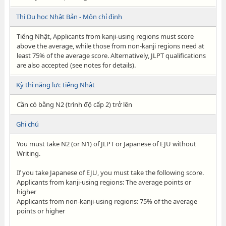
Thi Du học Nhật Bản - Môn chỉ định
Tiếng Nhật, Applicants from kanji-using regions must score
above the average, while those from non-kanji regions need at
least 75% of the average score. Alternatively, JLPT qualifications
are also accepted (see notes for details).
Kỳ thi năng lực tiếng Nhật
Cần có bằng N2 (trình độ cấp 2) trở lên
Ghi chú
You must take N2 (or N1) of JLPT or Japanese of EJU without
Writing.
If you take Japanese of EJU, you must take the following score.
Applicants from kanji-using regions: The average points or
higher
Applicants from non-kanji-using regions: 75% of the average
points or higher