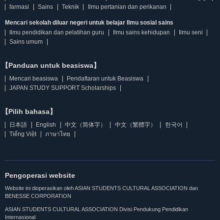
farmasi
Sains
Teknik
Ilmu pertanian dan perikanan
Mencari sekolah diluar negeri untuk belajar Ilmu sosial sains
Ilmu pendidikan dan pelatihan guru
Ilmu sains kehidupan
Ilmu seni
Sains umum
【Panduan untuk beasiswa】
Mencari beasiswa
Pendaftaran untuk Beasiswa
JAPAN STUDY SUPPORT Scholarships
【Pilih bahasa】
日本語
English
中文（简体字）
中文（繁體字）
한국어
Tiếng Việt
ภาษาไทย
Pengoperasi website
Website ini dioperasikan oleh ASIAN STUDENTS CULTURAL ASSOCIATION dan
BENESSE CORPORATION
ASIAN STUDENTS CULTURAL ASSOCIATION Divisi Pendukung Pendidikan
Internasional