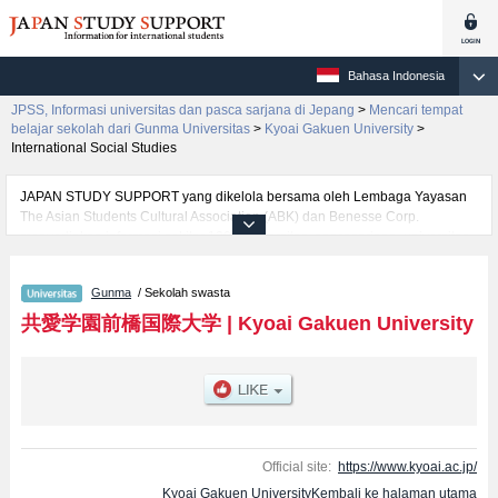
Bahasa Indonesia
JPSS, Informasi universitas dan pasca sarjana di Jepang
>
Mencari tempat
belajar sekolah dari Gunma Universitas
>
Kyoai Gakuen University
>
International Social Studies
JAPAN STUDY SUPPORT yang dikelola bersama oleh Lembaga Yayasan
The Asian Students Cultural Association (ABK) dan Benesse Corp.
menyediakan informasi sekitar 1300 universitas, pascasarjana, universitas
yunior, akademi kejuruan yang siap menerima mahasiswa(i) mancanegara.
Tersedia informasi rinci mengenai Kyoai Gakuen University, mencakup
Gunma
/ Sekolah swasta
informasi per fakultas seperti Fakultas International Social
StudiesatauFakultas Co-Innovation, serta berbagai informasi yang berguna
共愛学園前橋国際大学
|
Kyoai Gakuen University
bagi mahasiswa(i) mancanegara seperti kuota untuk jumlah pendaftar dan
jumlah kelulusan ujian masuk mahasiswa(i) mancanegara, informasi
mengenai ujian masuk, prasarana kampus, akses jalan, dan lainnya.
Silakan memanfaatkannya.
Official site:
https://www.kyoai.ac.jp/
Kyoai Gakuen UniversityKembali ke halaman utama