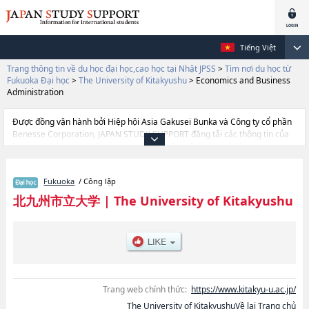
Tiếng Việt
Trang thông tin về du học đại học,cao học tại Nhật JPSS
>
Tìm nơi du học từ
Fukuoka Đại học
>
The University of Kitakyushu
>
Economics and Business
Administration
Được đồng vận hành bởi Hiệp hội Asia Gakusei Bunka và Công ty cổ phần
Benesse Corporation, JAPAN STUDY SUPPORT đăng tải các thông tin của
khoảng 1.300 trường đại học, cao học, trường đại học ngắn hạn, trường
chuyên môn đang tiếp nhận du học sinh.
Tại đây có đăng các thông tin chi tiết về The University of Kitakyushu, và
Fukuoka
/ Công lập
thông tin cần thiết dành cho du học sinh, như là về các Ngành Foreign
StudieshoặcNgành Economics and Business AdministrationhoặcNgành
北九州市立大学
|
The University of Kitakyushu
HumanitieshoặcNgành LawhoặcNgành Environmental Engineering, thông
tin về từng ngành học, thông tin liên quan đến thi tuyển như số lượng
tuyển sinh, số lượng trúng tuyển, cở sở trang thiết bị, hướng dẫn địa điểm
v.v...
Trang web chính thức:
https://www.kitakyu-u.ac.jp/
The University of KitakyushuVề lại Trang chủ