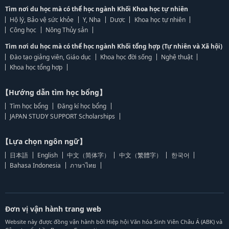
Tìm nơi du học mà có thể học ngành Khối Khoa học tự nhiên
Hộ lý, Bảo vệ sức khỏe
Y, Nha
Dược
Khoa học tự nhiên
Công học
Nông Thủy sản
Tìm nơi du học mà có thể học ngành Khối tổng hợp (Tự nhiên và Xã hội)
Đào tạo giảng viên, Giáo dục
Khoa học đời sống
Nghệ thuật
Khoa học tổng hợp
【Hướng dẫn tìm học bổng】
Tìm học bổng
Đăng kí học bổng
JAPAN STUDY SUPPORT Scholarships
【Lựa chọn ngôn ngữ】
日本語
English
中文（简体字）
中文（繁體字）
한국어
Bahasa Indonesia
ภาษาไทย
Đơn vị vận hành trang web
Website này được đồng vận hành bởi Hiệp hội Văn hóa Sinh Viên Châu Á (ABK) và