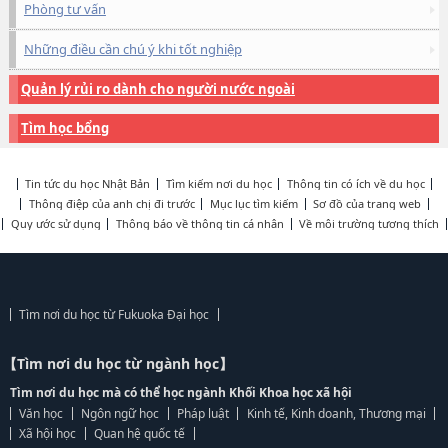
Phòng tư vấn
Những điều cần chú ý khi tốt nghiệp
Quản lý rủi ro dành cho người nước ngoài
Tìm học bổng
Tin tức du học Nhật Bản
Tìm kiếm nơi du học
Thông tin có ích về du học
Thông điệp của anh chị đi trước
Mục lục tìm kiếm
Sơ đồ của trang web
Quy ước sử dụng
Thông báo về thông tin cá nhân
Về môi trường tương thích
Tìm nơi du học từ Fukuoka Đại học
【Tìm nơi du học từ ngành học】
Tìm nơi du học mà có thể học ngành Khối Khoa học xã hội
Văn học
Ngôn ngữ học
Pháp luật
Kinh tế, Kinh doanh, Thương mại
Xã hội học
Quan hệ quốc tế