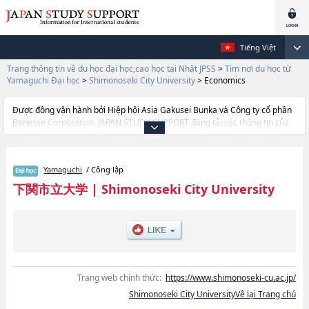
Tiếng Việt
Trang thông tin về du học đại học,cao học tại Nhật JPSS
>
Tìm nơi du học từ
Yamaguchi Đại học
>
Shimonoseki City University
>
Economics
Được đồng vận hành bởi Hiệp hội Asia Gakusei Bunka và Công ty cổ phần
Benesse Corporation, JAPAN STUDY SUPPORT đăng tải các thông tin của
khoảng 1.300 trường đại học, cao học, trường đại học ngắn hạn, trường
chuyên môn đang tiếp nhận du học sinh.
Tại đây có đăng các thông tin chi tiết về Shimonoseki City University, và
Yamaguchi
/ Công lập
thông tin cần thiết dành cho du học sinh, như là về các Ngành
EconomicshoặcNgành Data SciencehoặcNgành Nursing, thông tin về từng
下関市立大学
|
Shimonoseki City University
ngành học, thông tin liên quan đến thi tuyển như số lượng tuyển sinh, số
lượng trúng tuyển, cở sở trang thiết bị, hướng dẫn địa điểm v.v...
Trang web chính thức:
https://www.shimonoseki-cu.ac.jp/
Shimonoseki City UniversityVề lại Trang chủ