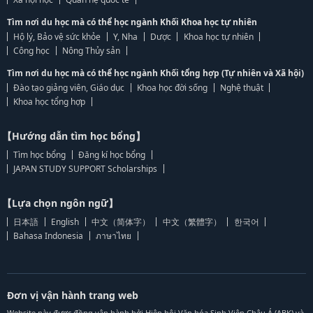
Tìm nơi du học mà có thể học ngành Khối Khoa học tự nhiên
Hộ lý, Bảo vệ sức khỏe
Y, Nha
Dược
Khoa học tự nhiên
Công học
Nông Thủy sản
Tìm nơi du học mà có thể học ngành Khối tổng hợp (Tự nhiên và Xã hội)
Đào tạo giảng viên, Giáo dục
Khoa học đời sống
Nghệ thuật
Khoa học tổng hợp
【Hướng dẫn tìm học bổng】
Tìm học bổng
Đăng kí học bổng
JAPAN STUDY SUPPORT Scholarships
【Lựa chọn ngôn ngữ】
日本語
English
中文（简体字）
中文（繁體字）
한국어
Bahasa Indonesia
ภาษาไทย
Đơn vị vận hành trang web
Website này được đồng vận hành bởi Hiệp hội Văn hóa Sinh Viên Châu Á (ABK) và