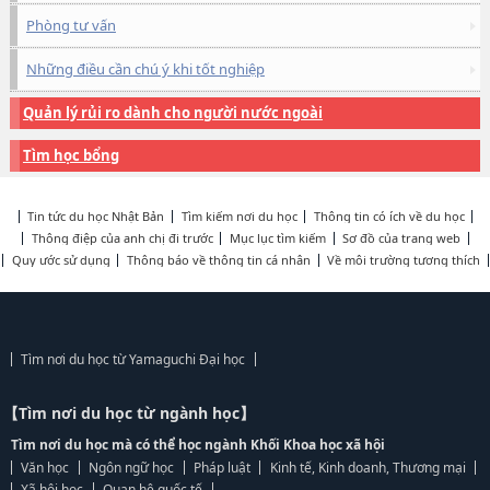
Phòng tư vấn
Những điều cần chú ý khi tốt nghiệp
Quản lý rủi ro dành cho người nước ngoài
Tìm học bổng
Tin tức du học Nhật Bản
Tìm kiếm nơi du học
Thông tin có ích về du học
Thông điệp của anh chị đi trước
Mục lục tìm kiếm
Sơ đồ của trang web
Quy ước sử dụng
Thông báo về thông tin cá nhân
Về môi trường tương thích
Tìm nơi du học từ Yamaguchi Đại học
【Tìm nơi du học từ ngành học】
Tìm nơi du học mà có thể học ngành Khối Khoa học xã hội
Văn học
Ngôn ngữ học
Pháp luật
Kinh tế, Kinh doanh, Thương mại
Xã hội học
Quan hệ quốc tế