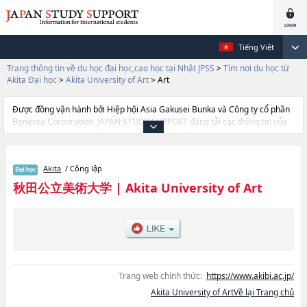
Tiếng Việt
Trang thông tin về du học đại học,cao học tại Nhật JPSS
>
Tìm nơi du học từ
Akita Đại học
>
Akita University of Art
>
Art
Được đồng vận hành bởi Hiệp hội Asia Gakusei Bunka và Công ty cổ phần
Benesse Corporation, JAPAN STUDY SUPPORT đăng tải các thông tin của
khoảng 1.300 trường đại học, cao học, trường đại học ngắn hạn, trường
chuyên môn đang tiếp nhận du học sinh.
Tại đây có đăng các thông tin chi tiết về Akita University of Art, và thông tin
Akita
/ Công lập
cần thiết dành cho du học sinh, như là về các Ngành Art, thông tin về từng
ngành học, thông tin liên quan đến thi tuyển như số lượng tuyển sinh, số
秋田公立美術大学
|
Akita University of Art
lượng trúng tuyển, cở sở trang thiết bị, hướng dẫn địa điểm v.v...
Trang web chính thức:
https://www.akibi.ac.jp/
Akita University of ArtVề lại Trang chủ