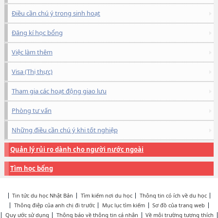
Điều cần chú ý trong sinh hoạt
Đăng kí học bổng
Việc làm thêm
Visa (Thị thực)
Tham gia các hoạt động giao lưu
Phòng tư vấn
Những điều cần chú ý khi tốt nghiệp
Quản lý rủi ro dành cho người nước ngoài
Tìm học bổng
Tin tức du học Nhật Bản
Tìm kiếm nơi du học
Thông tin có ích về du học
Thông điệp của anh chị đi trước
Mục lục tìm kiếm
Sơ đồ của trang web
Quy ước sử dụng
Thông báo về thông tin cá nhân
Về môi trường tương thích