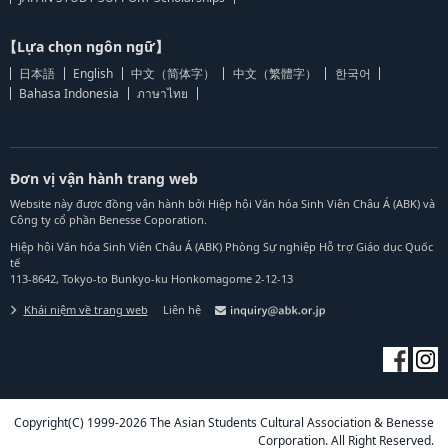
【Lựa chọn ngôn ngữ】
日本語
English
中文（简体字）
中文（繁體字）
한국어
Bahasa Indonesia
ภาษาไทย
Đơn vị vận hành trang web
Website này được đồng vận hành bởi Hiệp hội Văn hóa Sinh Viên Châu Á (ABK) và
Công ty cổ phần Benesse Coporation.
Hiệp hội Văn hóa Sinh Viên Châu Á (ABK) Phòng Sự nghiệp Hỗ trợ Giáo dục Quốc
tế
113-8642, Tokyo-to Bunkyo-ku Honkomagome 2-12-13
Khái niệm về trang web
Liên hệ
Copyright(C) 1999-2026 The Asian Students Cultural Association & Benesse
Corporation. All Right Reserved.