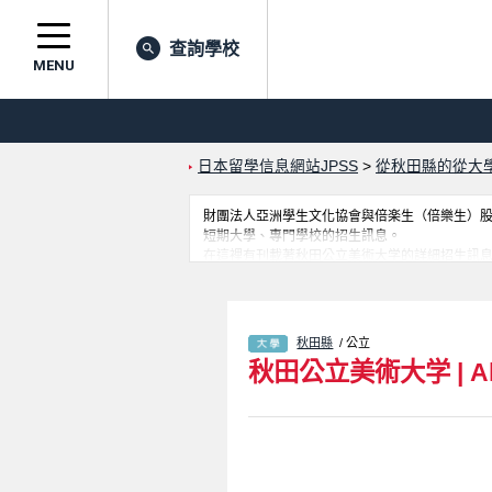
查詢學校
MENU
日本留學信息網站JPSS
>
從秋田縣的從大
財團法人亞洲學生文化協會與倍楽生（倍樂生）股份有
短期大學、專門學校的招生訊息。
在這裡有刊載著秋田公立美術大学的詳細招生訊
於此，請務必查閱及利用此網站。
秋田縣
/ 公立
秋田公立美術大学
|
A