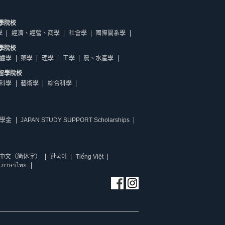
學院校
學
經濟、經營、商學
社會學
國際關系學
學院校
齒學
藥學
理學
工學
農、水產學
留學院校
科學
藝術學
綜合科學
學金
JAPAN STUDY SUPPORT Scholarships
中文（简体字）
한국어
Tiếng Việt
ภาษาไทย