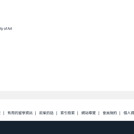
ty of Art
校
有用的留學資訊
前輩的話
索引檢索
網站導覽
會員規約
個人