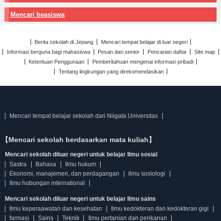
Mencari beasiswa
Berita sekolah di Jepang
Mencari tempat belajar di luar negeri
Informasi berguna bagi mahasiswa
Pesan dari senior
Pencarian daftar
Site map
Ketentuan Penggunaan
Pemberitahuan mengenai informasi pribadi
Tentang lingkungan yang direkomendasikan
Mencari tempat belajar sekolah dari Niigata Universitas
【Mencari sekolah berdasarkan mata kuliah】
Mencari sekolah diluar negeri untuk belajar Ilmu sosial
Sastra
Bahasa
Ilmu hukum
Ekonomi, manajemen, dan perdagangan
Ilmu sosiologi
Ilmu hubungan international
Mencari sekolah diluar negeri untuk belajar Ilmu sains
Ilmu keperaawatan dan kesehatan
Ilmu kedokteran dan kedokteran gigi
farmasi
Sains
Teknik
Ilmu pertanian dan perikanan