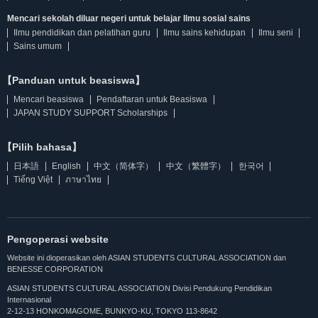
Mencari sekolah diluar negeri untuk belajar Ilmu sosial sains
Ilmu pendidikan dan pelatihan guru
Ilmu sains kehidupan
Ilmu seni
Sains umum
【Panduan untuk beasiswa】
Mencari beasiswa
Pendaftaran untuk Beasiswa
JAPAN STUDY SUPPORT Scholarships
【Pilih bahasa】
日本語
English
中文（简体字）
中文（繁體字）
한국어
Tiếng Việt
ภาษาไทย
Pengoperasi website
Website ini dioperasikan oleh ASIAN STUDENTS CULTURAL ASSOCIATION dan
BENESSE CORPORATION
ASIAN STUDENTS CULTURAL ASSOCIATION Divisi Pendukung Pendidikan
Internasional
2-12-13 HONKOMAGOME, BUNKYO-KU, TOKYO 113-8642