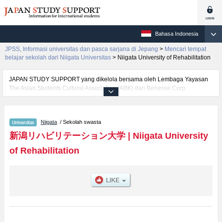
Bahasa Indonesia
JPSS, Informasi universitas dan pasca sarjana di Jepang
>
Mencari tempat
belajar sekolah dari Niigata Universitas
>
Niigata University of Rehabilitation
JAPAN STUDY SUPPORT yang dikelola bersama oleh Lembaga Yayasan
The Asian Students Cultural Association (ABK) dan Benesse Corp.
menyediakan informasi sekitar 1300 universitas, pascasarjana, universitas
yunior, akademi kejuruan yang siap menerima mahasiswa(i) mancanegara.
Tersedia informasi rinci mengenai Niigata University of Rehabilitation,
Niigata
/ Sekolah swasta
mencakup informasi per fakultas seperti , serta berbagai informasi yang
berguna bagi mahasiswa(i) mancanegara seperti kuota untuk jumlah
新潟リハビリテーション大学
|
Niigata University
pendaftar dan jumlah kelulusan ujian masuk mahasiswa(i) mancanegara,
of Rehabilitation
informasi mengenai ujian masuk, prasarana kampus, akses jalan, dan
lainnya. Silakan memanfaatkannya.