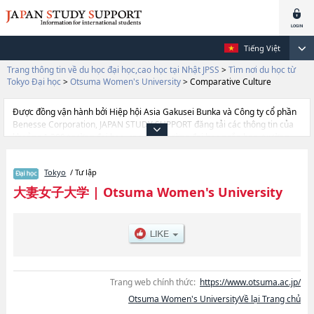
Tiếng Việt
Trang thông tin về du học đại học,cao học tại Nhật JPSS
>
Tìm nơi du học từ
Tokyo Đại học
>
Otsuma Women's University
>
Comparative Culture
Được đồng vận hành bởi Hiệp hội Asia Gakusei Bunka và Công ty cổ phần
Benesse Corporation, JAPAN STUDY SUPPORT đăng tải các thông tin của
khoảng 1.300 trường đại học, cao học, trường đại học ngắn hạn, trường
chuyên môn đang tiếp nhận du học sinh.
Tại đây có đăng các thông tin chi tiết về Otsuma Women's University, và
Tokyo
/ Tư lập
thông tin cần thiết dành cho du học sinh, như là về các Ngành Home
EconomicshoặcNgành HumanitieshoặcNgành Social Information
大妻女子大学
|
Otsuma Women's University
StudieshoặcNgành Human RelationshoặcNgành Comparative
CulturehoặcNgành Data Science (tentative translation), thông tin về từng
ngành học, thông tin liên quan đến thi tuyển như số lượng tuyển sinh, số
lượng trúng tuyển, cở sở trang thiết bị, hướng dẫn địa điểm v.v...
Trang web chính thức:
https://www.otsuma.ac.jp/
Otsuma Women's UniversityVề lại Trang chủ