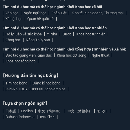
Tìm nơi du học mà có thể học ngành Khối Khoa học xã hội
Văn học
Ngôn ngữ học
Pháp luật
Kinh tế, Kinh doanh, Thương mại
Xã hội học
Quan hệ quốc tế
Tìm nơi du học mà có thể học ngành Khối Khoa học tự nhiên
Hộ lý, Bảo vệ sức khỏe
Y, Nha
Dược
Khoa học tự nhiên
Công học
Nông Thủy sản
Tìm nơi du học mà có thể học ngành Khối tổng hợp (Tự nhiên và Xã hội)
Đào tạo giảng viên, Giáo dục
Khoa học đời sống
Nghệ thuật
Khoa học tổng hợp
【Hướng dẫn tìm học bổng】
Tìm học bổng
Đăng kí học bổng
JAPAN STUDY SUPPORT Scholarships
【Lựa chọn ngôn ngữ】
日本語
English
中文（简体字）
中文（繁體字）
한국어
Bahasa Indonesia
ภาษาไทย