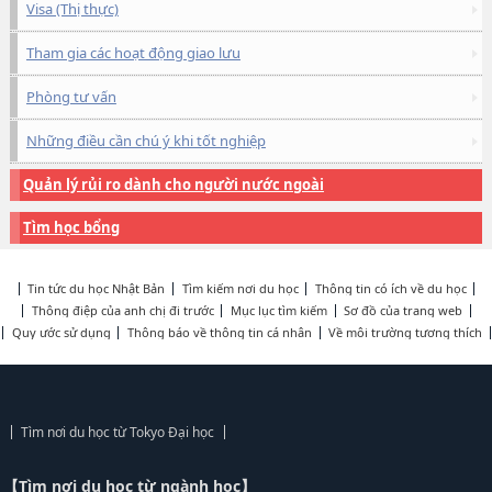
Visa (Thị thực)
Tham gia các hoạt động giao lưu
Phòng tư vấn
Những điều cần chú ý khi tốt nghiệp
Quản lý rủi ro dành cho người nước ngoài
Tìm học bổng
Tin tức du học Nhật Bản
Tìm kiếm nơi du học
Thông tin có ích về du học
Thông điệp của anh chị đi trước
Mục lục tìm kiếm
Sơ đồ của trang web
Quy ước sử dụng
Thông báo về thông tin cá nhân
Về môi trường tương thích
Tìm nơi du học từ Tokyo Đại học
【Tìm nơi du học từ ngành học】