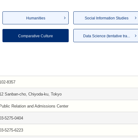
Humanities
Social Information Studies
Comparative Culture
Data Science (tentative tra...
102-8357
12 Sanban-cho, Chiyoda-ku, Tokyo
Public Relation and Admissions Center
03-5275-0404
03-5275-6223