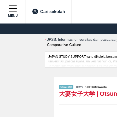
Cari sekolah
MENU
JPSS, Informasi universitas dan pasca sa
Comparative Culture
JAPAN STUDY SUPPORT yang dikelola bersama o
universitas, pascasarjana, universitas yunior,
Tersedia informasi rinci mengenai Otsuma Wome
Information StudiesatauFakultas Human Relation
mahasiswa(i) mancanegara seperti kuota untuk 
kampus, akses jalan, dan lainnya. Silakan mem
Tokyo
/ Sekolah swasta
大妻女子大学
|
Otsum