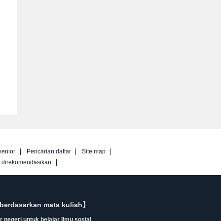
senior
Pencarian daftar
Site map
g direkomendasikan
berdasarkan mata kuliah】
 negeri untuk belajar Ilmu sosial