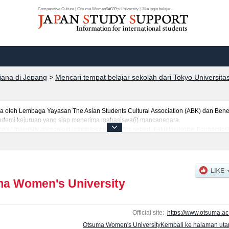
Comparative Culture | Otsuma Women&#039;s University | Jika ingin belajar...
rjana di Jepang
>
Mencari tempat belajar sekolah dari Tokyo Universita
leh Lembaga Yayasan The Asian Students Cultural Association (ABK) dan Benes
 akademi kejuruan yang siap menerima mahasiswa(i) mancanegara.
n's University, mencakup informasi per fakultas seperti Fakultas Home Economics
satauFakultas Comparative CultureatauFakultas Data Science (tentative translatio
jumlah pendaftar dan jumlah kelulusan ujian masuk mahasiswa(i) mancanegara, i
anfaatkannya.
a Women's University
Official site:
https://www.otsuma.ac.
Otsuma Women's UniversityKembali ke halaman ut