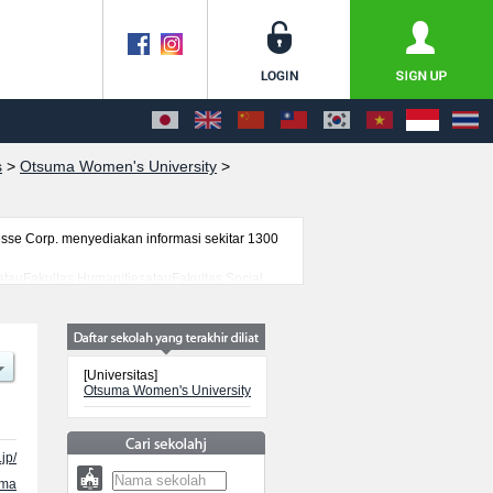
s
>
Otsuma Women's University
>
se Corp. menyediakan informasi sekitar 1300
atauFakultas HumanitiesatauFakultas Social
n), serta berbagai informasi yang berguna bagi
nformasi mengenai ujian masuk, prasarana
[Universitas]
Otsuma Women's University
jp/
ama