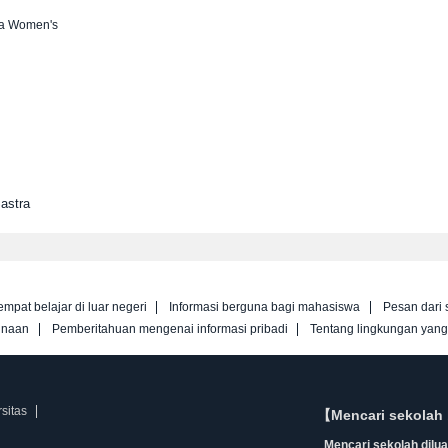
a Women's
astra
empat belajar di luar negeri
Informasi berguna bagi mahasiswa
Pesan dari 
unaan
Pemberitahuan mengenai informasi pribadi
Tentang lingkungan yan
sitas
【Mencari sekolah 
Mencari sekolah diluar