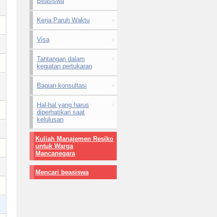
Beasiswa
Kerja Paruh Waktu
Visa
Tantangan dalam
kegiatan pertukaran
Bagian konsultasi
Hal-hal yang harus
diperhatikan saat
kelulusan
Kuliah Manajemen Resiko
untuk Warga
Mancanegara
Mencari beasiswa