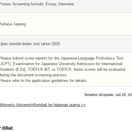
Proses Screening formulir, Essay, Interview
Bahasa Jepang
Ujian setelah bulan Juni tahun 2025
Please submit score reports for the Japanese-Language Proficiency Test
(JLPT), Examination for Japanese University Admission for International
Students (EJU), TOEFL® iBT, or TOEIC®; these scores will be evaluated
during the document screening process.
Please refer to the application guidelines for details.
Terlakhir diUpdate: Juli 28, 2
Women's UniversityKembali ke halaman utama >>
diliat