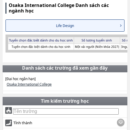
Osaka International College Danh sách các
ngành học
Life Design
Tuyển chọn đặc biệt dành cho du học sinh
Số lượng tuyển sinh
Số n
Tuyển chọn đặc biệt dành cho du học sinh
Một vài người (Niên khóa 2027)
3người
Danh sách các trường đã xem gần đây
[Đại học ngắn hạn]
Osaka International College
Tìm kiếm trường học
Tỉnh thành