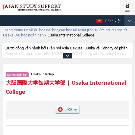
Tiếng Việt
Trang thông tin về du học đại học,cao học tại Nhật JPSS
>
Tìm nơi du học từ
Osaka Đại học ngắn hạn
>
Osaka International College
Được đồng vận hành bởi Hiệp hội Asia Gakusei Bunka và Công ty cổ phần
Benesse Corporation, JAPAN STUDY SUPPORT đăng tải các thông tin của
khoảng 1.300 trường đại học, cao học, trường đại học ngắn hạn, trường
chuyên môn đang tiếp nhận du học sinh.
Tại đây có đăng các thông tin chi tiết về Osaka International College, và
Osaka
/ Tư lập
thông tin cần thiết dành cho du học sinh, như là về các Ngành Life Design,
thông tin về từng ngành học, thông tin liên quan đến thi tuyển như số
大阪国際大学短期大学部
|
Osaka International
lượng tuyển sinh, số lượng trúng tuyển, cở sở trang thiết bị, hướng dẫn địa
College
điểm v.v...