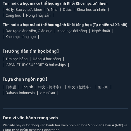
Tìm nơi du học mà có thể học ngành Khối Khoa học tự nhiên
Hộ lý, Bảo vệ sức khỏe
Y, Nha
Dược
Khoa học tự nhiên
Công học
Nông Thủy sản
Tìm nơi du học mà có thể học ngành Khối tổng hợp (Tự nhiên và Xã hội)
Đào tạo giảng viên, Giáo dục
Khoa học đời sống
Nghệ thuật
Khoa học tổng hợp
【Hướng dẫn tìm học bổng】
Tìm học bổng
Đăng kí học bổng
JAPAN STUDY SUPPORT Scholarships
【Lựa chọn ngôn ngữ】
日本語
English
中文（简体字）
中文（繁體字）
한국어
Bahasa Indonesia
ภาษาไทย
Đơn vị vận hành trang web
Website này được đồng vận hành bởi Hiệp hội Văn hóa Sinh Viên Châu Á (ABK) và
Công ty cổ phần Benesse Coporation.