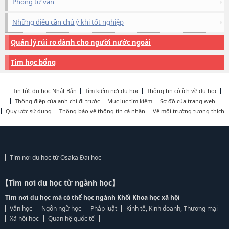
Phòng tư vấn
Những điều cần chú ý khi tốt nghiệp
Quản lý rủi ro dành cho người nước ngoài
Tìm học bổng
Tin tức du học Nhật Bản
Tìm kiếm nơi du học
Thông tin có ích về du học
Thông điệp của anh chị đi trước
Mục lục tìm kiếm
Sơ đồ của trang web
Quy ước sử dụng
Thông báo về thông tin cá nhân
Về môi trường tương thích
Tìm nơi du học từ Osaka Đại học
【Tìm nơi du học từ ngành học】
Tìm nơi du học mà có thể học ngành Khối Khoa học xã hội
Văn học
Ngôn ngữ học
Pháp luật
Kinh tế, Kinh doanh, Thương mại
Xã hội học
Quan hệ quốc tế