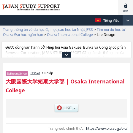
Tiếng Việt
Trang thông tin về du học đại học,cao học tại Nhật JPSS
>
Tìm nơi du học từ
Osaka Đại học ngắn hạn
>
Osaka International College
>
Life Design
Được đồng vận hành bởi Hiệp hội Asia Gakusei Bunka và Công ty cổ phần
Benesse Corporation, JAPAN STUDY SUPPORT đăng tải các thông tin của
khoảng 1.300 trường đại học, cao học, trường đại học ngắn hạn, trường
chuyên môn đang tiếp nhận du học sinh.
Tại đây có đăng các thông tin chi tiết về Osaka International College, và
Osaka
/ Tư lập
thông tin cần thiết dành cho du học sinh, như là về các Ngành Life Design,
thông tin về từng ngành học, thông tin liên quan đến thi tuyển như số
大阪国際大学短期大学部
|
Osaka International
lượng tuyển sinh, số lượng trúng tuyển, cở sở trang thiết bị, hướng dẫn địa
College
điểm v.v...
Trang web chính thức:
https://www.oiu.ac.jp/oic/