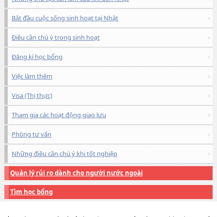
Bắt đầu cuộc sống sinh hoạt tại Nhật
Điều cần chú ý trong sinh hoạt
Đăng kí học bổng
Việc làm thêm
Visa (Thị thực)
Tham gia các hoạt động giao lưu
Phòng tư vấn
Những điều cần chú ý khi tốt nghiệp
Quản lý rủi ro dành cho người nước ngoài
Tìm học bổng