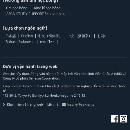
【Hướng dẫn tìm học bổng】
Tìm học bổng
Đăng kí học bổng
JAPAN STUDY SUPPORT Scholarships
【Lựa chọn ngôn ngữ】
日本語
English
中文（简体字）
中文（繁體字）
한국어
Bahasa Indonesia
ภาษาไทย
Đơn vị vận hành trang web
Website này được đồng vận hành bởi Hiệp hội Văn hóa Sinh Viên Châu Á (ABK) và
Công ty cổ phần Benesse Coporation.
Hiệp hội Văn hóa Sinh Viên Châu Á (ABK) Phòng Sự nghiệp Hỗ trợ Giáo dục Quốc
tế
113-8642, Tokyo-to Bunkyo-ku Honkomagome 2-12-13
Khái niệm về trang web
Liên hệ