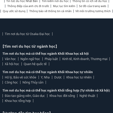
Tin tức du học Nhật Bản
Tìm kiếm nơi du học
Thông tin có ích về du học
Thông điệp của anh chị đi trước
Mục lục tìm kiếm
Sơ đồ của trang web
Quy ước sử dụng
Thông báo về thông tin cá nhân
Về môi trường tương thích
Tìm nơi du học từ Osaka Đại học
【Tìm nơi du học từ ngành học】
Tìm nơi du học mà có thể học ngành Khối Khoa học xã hội
Văn học
Ngôn ngữ học
Pháp luật
Kinh tế, Kinh doanh, Thương mại
Xã hội học
Quan hệ quốc tế
Tìm nơi du học mà có thể học ngành Khối Khoa học tự nhiên
Hộ lý, Bảo vệ sức khỏe
Y, Nha
Dược
Khoa học tự nhiên
Công học
Nông Thủy sản
Tìm nơi du học mà có thể học ngành Khối tổng hợp (Tự nhiên và Xã hội)
Đào tạo giảng viên, Giáo dục
Khoa học đời sống
Nghệ thuật
Khoa học tổng hợp