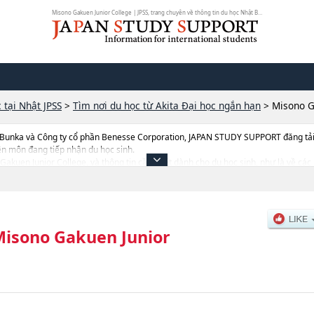
Misono Gakuen Junior College | JPSS, trang chuyên về thông tin du học Nhật Bản
 tại Nhật JPSS
>
Tìm nơi du học từ Akita Đại học ngắn hạn
>
Misono G
 Bunka và Công ty cổ phần Benesse Corporation, JAPAN STUDY SUPPORT đăng tải c
ên môn đang tiếp nhận du học sinh.
 Gakuen Junior College, và thông tin cần thiết dành cho du học sinh, như là về các 
ượng trúng tuyển, cở sở trang thiết bị, hướng dẫn địa điểm v.v...
isono Gakuen Junior