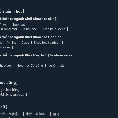
từ ngành học】
ó thể học ngành Khối Khoa học xã hội
 học
Pháp luật
, Thương mại
Xã hội học
Quan hệ quốc tế
ó thể học ngành Khối Khoa học tự nhiên
ỏe
Y, Nha
Dược
Khoa học tự nhiên
ủy sản
ó thể học ngành Khối tổng hợp (Tự nhiên và Xã
Giáo dục
Khoa học đời sống
Nghệ thuật
học bổng】
g kí học bổng
RT Scholarships
 ngữ】
中文（简体字）
中文（繁體字）
한국어