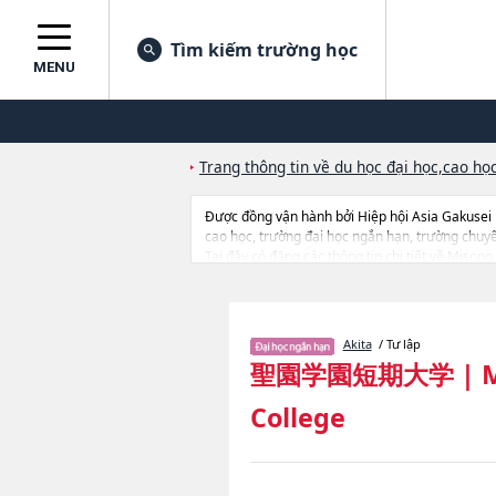
Tìm kiếm trường học
MENU
Trang thông tin về du học đại học,cao học
Được đồng vận hành bởi Hiệp hội Asia Gakusei
cao học, trường đại học ngắn hạn, trường chuy
Tại đây có đăng các thông tin chi tiết về Misono
quan đến thi tuyển như số lượng tuyển sinh, số l
Akita
/ Tư lập
聖園学園短期大学
|
M
College