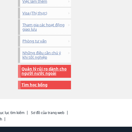
Việc làm thêm
Visa (Thị thực)
Tham gia các hoạt động
giao lưu
Phòng tư vấn
Những điều cần chú ý
khi tốt nghiệp
Quản lý rủi ro dành cho
người nước ngoài
Tìm học bổng
ục lục tìm kiếm
Sơ đồ của trang web
ch