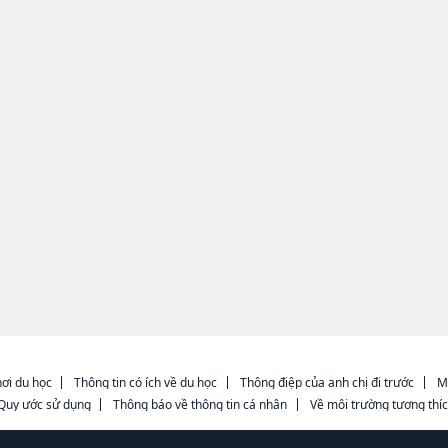
ơi du học
Thông tin có ích về du học
Thông điệp của anh chị đi trước
M
Quy ước sử dụng
Thông báo về thông tin cá nhân
Về môi trường tương thí