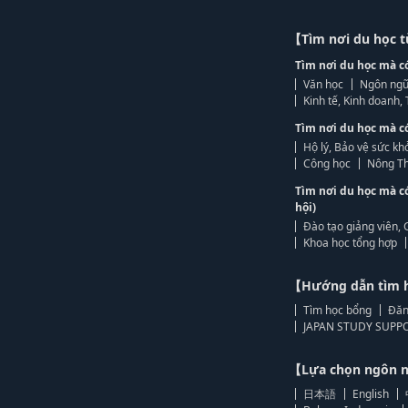
【Tìm nơi du học 
Tìm nơi du học mà c
Văn học
Ngôn ngữ
Kinh tế, Kinh doanh
Tìm nơi du học mà c
Hộ lý, Bảo vệ sức kh
Công học
Nông Th
Tìm nơi du học mà c
hội)
Đào tạo giảng viên, 
Khoa học tổng hợp
【Hướng dẫn tìm 
Tìm học bổng
Đăn
JAPAN STUDY SUPPO
【Lựa chọn ngôn
日本語
English