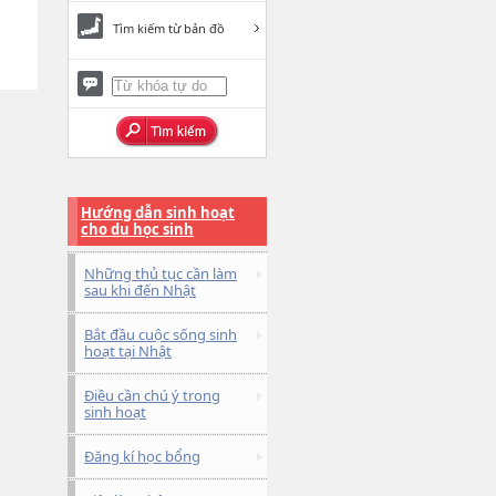
Tìm kiếm từ bản đồ
Hướng dẫn sinh hoạt
cho du học sinh
Những thủ tục cần làm
sau khi đến Nhật
Bắt đầu cuộc sống sinh
hoạt tại Nhật
Điều cần chú ý trong
sinh hoạt
Đăng kí học bổng