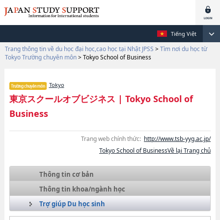
Tiếng Việt
Trang thông tin về du học đại học,cao học tại Nhật JPSS
>
Tìm nơi du học từ
Tokyo Trường chuyên môn
>
Tokyo School of Business
Tokyo
東京スクールオブビジネス
|
Tokyo School of
Business
Trang web chính thức:
http://www.tsb-yyg.ac.jp/
Tokyo School of BusinessVề lại Trang chủ
Thông tin cơ bản
Thông tin khoa/ngành học
Trợ giúp Du học sinh