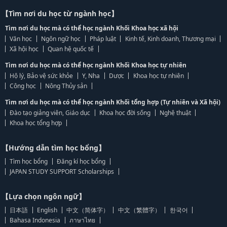
【Tìm nơi du học từ ngành học】
Tìm nơi du học mà có thể học ngành Khối Khoa học xã hội
Văn học
Ngôn ngữ học
Pháp luật
Kinh tế, Kinh doanh, Thương mại
Xã hội học
Quan hệ quốc tế
Tìm nơi du học mà có thể học ngành Khối Khoa học tự nhiên
Hộ lý, Bảo vệ sức khỏe
Y, Nha
Dược
Khoa học tự nhiên
Công học
Nông Thủy sản
Tìm nơi du học mà có thể học ngành Khối tổng hợp (Tự nhiên và Xã hội)
Đào tạo giảng viên, Giáo dục
Khoa học đời sống
Nghệ thuật
Khoa học tổng hợp
【Hướng dẫn tìm học bổng】
Tìm học bổng
Đăng kí học bổng
JAPAN STUDY SUPPORT Scholarships
【Lựa chọn ngôn ngữ】
日本語
English
中文（简体字）
中文（繁體字）
한국어
Bahasa Indonesia
ภาษาไทย