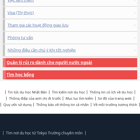
Việc làm thêm
Visa (Thị thực)
Tham gia các hoạt động giao lưu
Phòng tư vấn
Những điều cần chú ý khi tốt nghiệp
Quản lý rủi ro dành cho người nước ngoài
Tìm học bổng
Tin tức du học Nhật Bản
Tìm kiếm nơi du học
Thông tin có ích về du học
Thông điệp của anh chị đi trước
Mục lục tìm kiếm
Sơ đồ của trang web
Quy ước sử dụng
Thông báo về thông tin cá nhân
Về môi trường tương thích
Tìm nơi du học từ Tokyo Trường chuyên môn