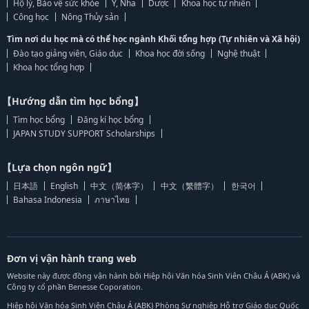
Hộ lý, Bảo vệ sức khỏe
Y, Nha
Dược
Khoa học tự nhiên
Công học
Nông Thủy sản
Tìm nơi du học mà có thể học ngành Khối tổng hợp (Tự nhiên và Xã hội)
Đào tạo giảng viên, Giáo dục
Khoa học đời sống
Nghệ thuật
Khoa học tổng hợp
【Hướng dẫn tìm học bổng】
Tìm học bổng
Đăng kí học bổng
JAPAN STUDY SUPPORT Scholarships
【Lựa chọn ngôn ngữ】
日本語
English
中文（简体字）
中文（繁體字）
한국어
Bahasa Indonesia
ภาษาไทย
Đơn vị vận hành trang web
Website này được đồng vận hành bởi Hiệp hội Văn hóa Sinh Viên Châu Á (ABK) và
Công ty cổ phần Benesse Coporation.
Hiệp hội Văn hóa Sinh Viên Châu Á (ABK) Phòng Sự nghiệp Hỗ trợ Giáo dục Quốc