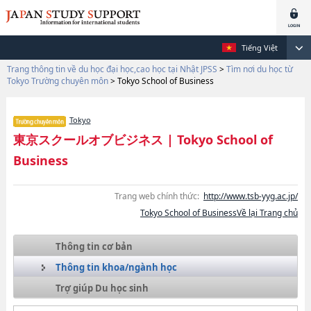
Tiếng Việt
Trang thông tin về du học đại học,cao học tại Nhật JPSS
>
Tìm nơi du học từ
Tokyo Trường chuyên môn
>
Tokyo School of Business
Tokyo
東京スクールオブビジネス
|
Tokyo School of
Business
Trang web chính thức:
http://www.tsb-yyg.ac.jp/
Tokyo School of BusinessVề lại Trang chủ
Thông tin cơ bản
Thông tin khoa/ngành học
Trợ giúp Du học sinh