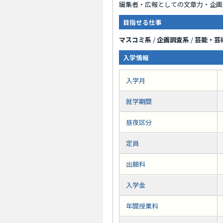
編集者・広報としての文章力・企画
目指せる仕事
マスコミ系
/
企画調査系
/
芸能・芸
入学情報
入学月
就学期間
昼夜区分
定員
出願料
入学金
年間授業料