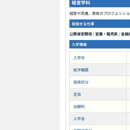
経営学科
経営や流通、貿易のプロフェッショ
目指せる仕事
公務保安関係
/
営業・販売系
/
金融
入学情報
入学月
就学期間
昼夜区分
定員
出願料
入学金