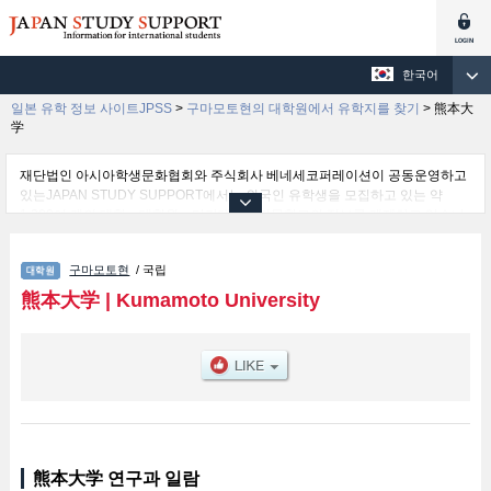
한국어
일본 유학 정보 사이트JPSS
>
구마모토현의 대학원에서 유학지를 찾기
>
熊本大
学
재단법인 아시아학생문화협회와 주식회사 베네세코퍼레이션이 공동운영하고
있는JAPAN STUDY SUPPORT에서는 외국인 유학생을 모집하고 있는 약
1,300여 개의 대학・대학원・단기대학・전문학교의 정보를 게재하고 있습니
다.
여기에서는 熊本大学 관한 자세한 정보를 게재하고 있어 Graduate School of
구마모토현
/ 국립
Education및Graduate School of Medical Sciences및Pharmaceutical
Science및Graduate School of Science and Technology및Graduate School
熊本大学
|
Kumamoto University
of Social and Cultural Sciences및Graduate School of Health Sciences 등의
연구과별 정보, 모집정원과 합격자수 등의 입시정보, 시설안내, 교통정보 등 외
국인 유학생에게 유익하고 필요한 정보를 게재하고 있으므로 많이 이용해 주시
기 바랍니다.
熊本大学 연구과 일람