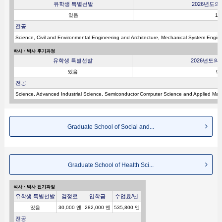
유학생 특별선발
2026년도
있음
1
전공
Science, Civil and Environmental Engineering and Architecture, Mechanical System Engine
박사・박사 후기과정
유학생 특별선발
2026년도
있음
9
전공
Science, Advanced Industrial Science, Semiconductor,Computer Science and Applied Mat
Graduate School of Social and...
Graduate School of Health Sci...
석사・박사 전기과정
유학생 특별선발
검정료
입학금
수업료/년
있음
30,000 엔
282,000 엔
535,800 엔
전공