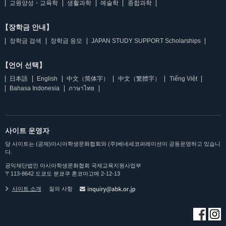
교원양성・교육학
생활과학
예술학
종합과학
【장학금 안내】
장학금 검색
장학금 응모
JAPAN STUDY SUPPORT Scholarships
【언어 선택】
日本語
English
中文（简体字）
中文（繁體字）
Tiếng Việt
Bahasa Indonesia
ภาษาไทย
사이트 운영자
당 사이트는 (공재)아시아학생문화협회와 (주)베네세코퍼레이션이 공동운영하고 있습니
다.
공익재단법인 아시아학생문화협회 국제교육지원사업부
〒113-8642 도쿄도 분쿄쿠 혼코마고메 2-12-13
사이트 소개
질의 사항