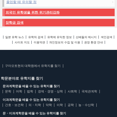
졸업할 때 유의할 점
외국인 유학생을 위한 위기관리강좌
장학금 검색
일본 유학 뉴스
유학처 검색
유학에 유익한 정보
선배들의 메시지
색인검색
사이트 지도
이용약관
개인정보의 수집 및 이용
권장 환경 안내
구마모토현의 대학원에서 유학지를 찾기
학문분야로 유학지를 찾기
문과계학문을 배울 수 있는 유학지를 찾기
문학
어학
법학
경제・경영・상학
사회학
국제관계학
이과계학문을 배울 수 있는 유학지를 찾기
간호・보건학
의・치학
약학
이학
공학
농・수산학
문・이과계학문을 배울 수 있는 유학지를 찾기