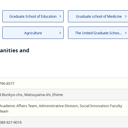
Graduate School of Education
Graduate school of Medicine
Agriculture
The United Graduate School of...
anities and
790-8577
3 Bunkyo-cho, Matsuyama-shi, Ehime
Academic Affairs Team, Administrative Division, Social Innovation Faculty
Team
089-927-9019