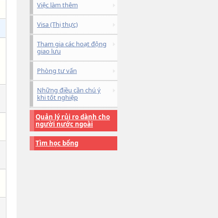
Việc làm thêm
Visa (Thị thực)
Tham gia các hoạt động
giao lưu
Phòng tư vấn
Những điều cần chú ý
khi tốt nghiệp
Quản lý rủi ro dành cho
người nước ngoài
Tìm học bổng