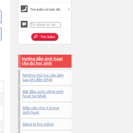
Tìm kiếm từ bản đồ
Hướng dẫn sinh hoạt
cho du học sinh
Những thủ tục cần làm
sau khi đến Nhật
Bắt đầu cuộc sống sinh
hoạt tại Nhật
Điều cần chú ý trong
sinh hoạt
Đăng kí học bổng