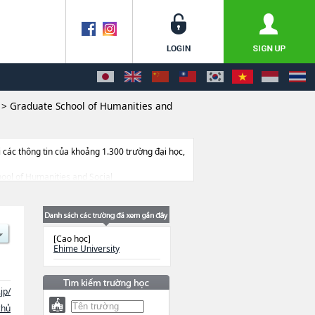
>
Graduate School of Humanities and
ác thông tin của khoảng 1.300 trường đại học,
chool of Humanities and Social
e United Graduate School of Agricultural
g trúng tuyển, cở sở trang thiết bị, hướng dẫn
[Cao học]
Ehime University
jp/
chủ