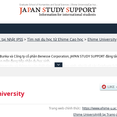
Graduate School of Humanities and Social Sciences | Ehime University(Cao học)...
 tại Nhật JPSS
>
Tìm nơi du học từ Ehime Cao học
>
Ehime University
 Bunka và Công ty cổ phần Benesse Corporation, JAPAN STUDY SUPPORT đăng tải c
ên môn đang tiếp nhận du học sinh.
University, và thông tin cần thiết dành cho du học sinh, như là về các Graduate S
Graduate school of MedicinehoặcScience and EngineeringhoặcAgriculturehoặcTh
hoa nghiên cứu, thông tin liên quan đến thi tuyển như số lượng tuyển sinh, số lượn
iversity
Trang web chính thức:
https://www.ehime-u.ac.
Ehime UniversityVề lại Trang 