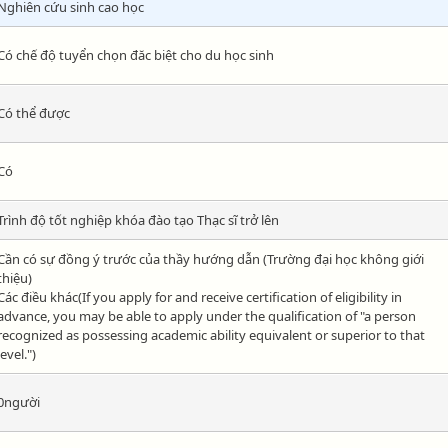
Nghiên cứu sinh cao học
Có chế độ tuyển chọn đăc biệt cho du học sinh
Có thể được
Có
Trình độ tốt nghiệp khóa đào tạo Thạc sĩ trở lên
Cần có sự đồng ý trước của thầy hướng dẫn (Trường đại học không giới
thiệu)
Các điều khác(If you apply for and receive certification of eligibility in
advance, you may be able to apply under the qualification of "a person
recognized as possessing academic ability equivalent or superior to that
level.")
0người