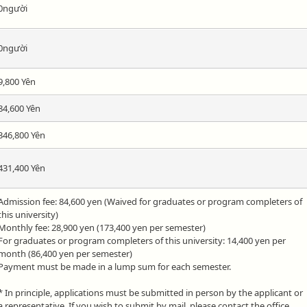
0người
0người
9,800 Yên
84,600 Yên
346,800 Yên
431,400 Yên
Admission fee: 84,600 yen (Waived for graduates or program completers of
this university)
Monthly fee: 28,900 yen (173,400 yen per semester)
For graduates or program completers of this university: 14,400 yen per
month (86,400 yen per semester)
Payment must be made in a lump sum for each semester.
* In principle, applications must be submitted in person by the applicant or
a representative. If you wish to submit by mail, please contact the office