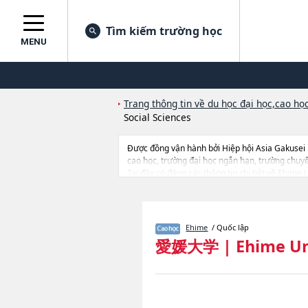
Tìm kiếm trường học
MENU
Trang thông tin về du học đại học,cao học
Social Sciences
Được đồng vận hành bởi Hiệp hội Asia Gakusei
cao học, trường đại học ngắn hạn, trường chuy
Tại đây có đăng các thông tin chi tiết về Ehime 
ScienceshoặcGraduate School of Educationhoặc
Sciences, Ehime University, thông tin về từng k
địa điểm v.v...
Ehime
/ Quốc lập
愛媛大学
|
Ehime Un