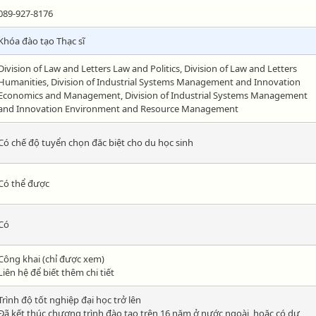
089-927-8176
Khóa đào tạo Thạc sĩ
Division of Law and Letters Law and Politics, Division of Law and Letters
Humanities, Division of Industrial Systems Management and Innovation
Economics and Management, Division of Industrial Systems Management
and Innovation Environment and Resource Management
Có chế độ tuyển chọn đăc biệt cho du học sinh
Có thể được
Có
Công khai (chỉ được xem)
Liên hệ để biết thêm chi tiết
Trình độ tốt nghiệp đại học trở lên
Đã kết thúc chương trình đào tạo trên 16 năm ở nước ngoài, hoặc có dự