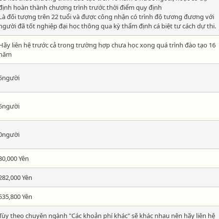
định hoàn thành chương trình trước thời điểm quy định
Là đối tượng trên 22 tuổi và được công nhận có trình độ tương đương với
người đã tốt nghiệp đại học thông qua kỳ thẩm định cá biệt tư cách dự thi.
Hãy liên hệ trước cả trong trường hợp chưa học xong quá trình đào tạo 16
năm
5người
5người
0người
30,000 Yên
282,000 Yên
535,800 Yên
Tùy theo chuyên ngành "Các khoản phí khác" sẽ khác nhau nên hãy liên hệ