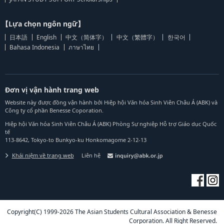
【Lựa chọn ngôn ngữ】
日本語
English
中文（简体字）
中文（繁體字）
한국어
Bahasa Indonesia
ภาษาไทย
Đơn vị vận hành trang web
Website này được đồng vận hành bởi Hiệp hội Văn hóa Sinh Viên Châu Á (ABK) và
Công ty cổ phần Benesse Coporation.
Hiệp hội Văn hóa Sinh Viên Châu Á (ABK) Phòng Sự nghiệp Hỗ trợ Giáo dục Quốc
tế
113-8642, Tokyo-to Bunkyo-ku Honkomagome 2-12-13
Khái niệm về trang web
Liên hệ
Copyright(C) 1999-2026 The Asian Students Cultural Association & Benesse
Corporation. All Right Reserved.