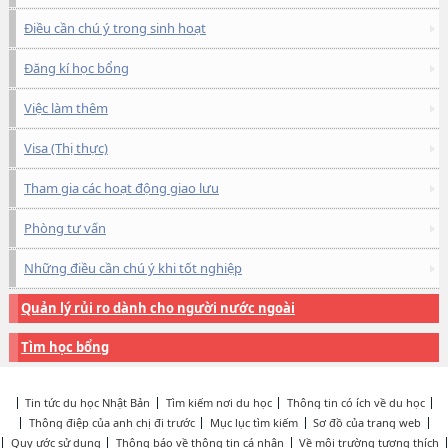
Điều cần chú ý trong sinh hoạt
Đăng kí học bổng
Việc làm thêm
Visa (Thị thực)
Tham gia các hoạt động giao lưu
Phòng tư vấn
Những điều cần chú ý khi tốt nghiệp
Quản lý rủi ro dành cho người nước ngoài
Tìm học bổng
Tin tức du học Nhật Bản
Tìm kiếm nơi du học
Thông tin có ích về du học
Thông điệp của anh chị đi trước
Mục lục tìm kiếm
Sơ đồ của trang web
Quy ước sử dụng
Thông báo về thông tin cá nhân
Về môi trường tương thích