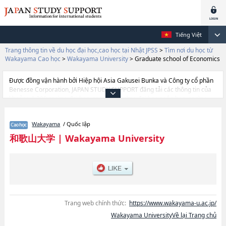
Tiếng Việt
Trang thông tin về du học đại học,cao học tại Nhật JPSS
>
Tìm nơi du học từ
Wakayama Cao học
>
Wakayama University
>
Graduate school of Economics
Được đồng vận hành bởi Hiệp hội Asia Gakusei Bunka và Công ty cổ phần
Benesse Corporation, JAPAN STUDY SUPPORT đăng tải các thông tin của
khoảng 1.300 trường đại học, cao học, trường đại học ngắn hạn, trường
chuyên môn đang tiếp nhận du học sinh.
Tại đây có đăng các thông tin chi tiết về Wakayama University, và thông tin
Wakayama
/ Quốc lập
cần thiết dành cho du học sinh, như là về các Graduate school of
EconomicshoặcGraduate school of Systems EngineeringhoặcGraduate
和歌山大学
|
Wakayama University
School of Tourism, thông tin về từng khoa nghiên cứu, thông tin liên quan
đến thi tuyển như số lượng tuyển sinh, số lượng trúng tuyển, cở sở trang
thiết bị, hướng dẫn địa điểm v.v...
Trang web chính thức:
https://www.wakayama-u.ac.jp/
Wakayama UniversityVề lại Trang chủ