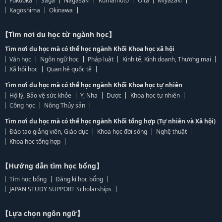
Fukuoka
Saga
Nagasaki
Kumamoto
Oita
Miyazaki
Kagoshima
Okinawa
【Tìm nơi du học từ ngành học】
Tìm nơi du học mà có thể học ngành Khối Khoa học xã hội
Văn học
Ngôn ngữ học
Pháp luật
Kinh tế, Kinh doanh, Thương mại
Xã hội học
Quan hệ quốc tế
Tìm nơi du học mà có thể học ngành Khối Khoa học tự nhiên
Hộ lý, Bảo vệ sức khỏe
Y, Nha
Dược
Khoa học tự nhiên
Công học
Nông Thủy sản
Tìm nơi du học mà có thể học ngành Khối tổng hợp (Tự nhiên và Xã hội)
Đào tạo giảng viên, Giáo dục
Khoa học đời sống
Nghệ thuật
Khoa học tổng hợp
【Hướng dẫn tìm học bổng】
Tìm học bổng
Đăng kí học bổng
JAPAN STUDY SUPPORT Scholarships
【Lựa chọn ngôn ngữ】