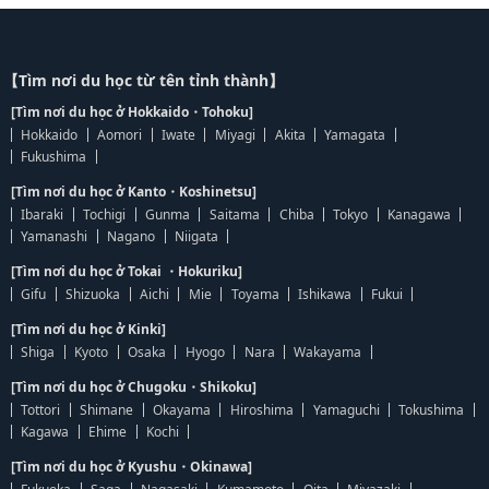
【Tìm nơi du học từ tên tỉnh thành】
[Tìm nơi du học ở Hokkaido・Tohoku]
Hokkaido
Aomori
Iwate
Miyagi
Akita
Yamagata
Fukushima
[Tìm nơi du học ở Kanto・Koshinetsu]
Ibaraki
Tochigi
Gunma
Saitama
Chiba
Tokyo
Kanagawa
Yamanashi
Nagano
Niigata
[Tìm nơi du học ở Tokai ・Hokuriku]
Gifu
Shizuoka
Aichi
Mie
Toyama
Ishikawa
Fukui
[Tìm nơi du học ở Kinki]
Shiga
Kyoto
Osaka
Hyogo
Nara
Wakayama
[Tìm nơi du học ở Chugoku・Shikoku]
Tottori
Shimane
Okayama
Hiroshima
Yamaguchi
Tokushima
Kagawa
Ehime
Kochi
[Tìm nơi du học ở Kyushu・Okinawa]