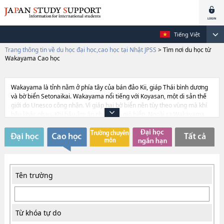
Tiếng Việt
Trang thông tin về du học đại học,cao học tại Nhật JPSS
>
Tìm nơi du học từ
Wakayama Cao học
Wakayama là tỉnh nằm ở phía tây của bán đảo Kii, giáp Thái bình dương
và bờ biển Setonaikai. Wakayama nổi tiếng với Koyasan, một di sản thế
giới do Unesco công nhận. Vì giáp hai bờ biển nên tùy theo vùng mà khí
hậu khác nhau. Khí hậu ấm áp nhưng có gió biển. Ngoài ra Wakayama
còn biết đến với đặc điểm là nơi có nhiều người nước ngoài sinh sống.
Những người nước ngoài sinh sống tại đây đều trở thành những cầu nối
giữa Nhật và các nước khác. Đương nhiên Wakayama cũng sẵn sàng tiếp
đón du học sinh đến từ các nước trên thế giới. Phương tiện giao thông ở
đây cũng thuận lợi, có thể đi về phía Osaka bằng tàu điện, hay đi về phía
Tokushima bằng phà.
Tên trường
Từ khóa tự do