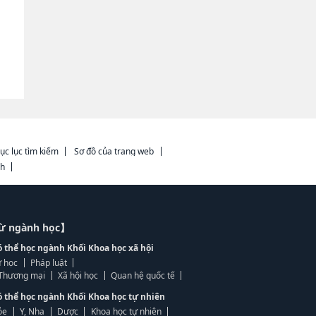
ục lục tìm kiếm
Sơ đồ của trang web
ch
từ ngành học】
ó thể học ngành Khối Khoa học xã hội
 học
Pháp luật
, Thương mại
Xã hội học
Quan hệ quốc tế
ó thể học ngành Khối Khoa học tự nhiên
ỏe
Y, Nha
Dược
Khoa học tự nhiên