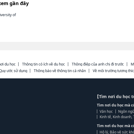
xem gần đây
versity of
ơi du học
Thông tin có ích về du học
Thông điệp của anh chị đi trước
M
Quy ước sử dụng
Thông báo về thông tin cá nhân
Về môi trường tương thí
【Tìm nơi du học 
Tìm nơi du học mà c
Văn học
Ngôn ngữ
Kinh tế, Kinh doanh
Tìm nơi du học mà c
Hộ lý, Bảo vệ sức kh