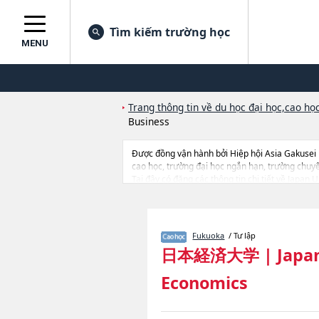
Tìm kiếm trường học
MENU
Trang thông tin về du học đại học,cao học
Business
Được đồng vận hành bởi Hiệp hội Asia Gakusei
cao học, trường đại học ngắn hạn, trường chuy
Tại đây có đăng các thông tin chi tiết về Japan 
khoa nghiên cứu, thông tin liên quan đến thi tuy
Fukuoka
/ Tư lập
日本経済大学
|
Japan
Economics