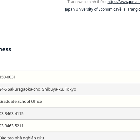
Trang web chính thức:
https://www.jue.ac.
Japan University of EconomicsVề lại Trang 
ness
150-0031
24-5 Sakuragaoka-cho, Shibuya-ku, Tokyo
Graduate School Office
03-3463-4115
03-3463-5211
Đào tạo nhà nghiên cứu