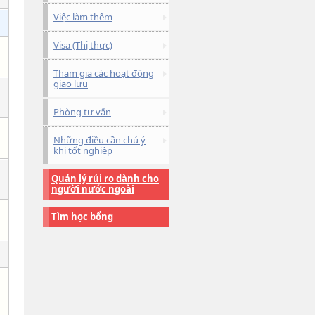
Việc làm thêm
Visa (Thị thực)
Tham gia các hoạt động
giao lưu
Phòng tư vấn
Những điều cần chú ý
khi tốt nghiệp
Quản lý rủi ro dành cho
người nước ngoài
Tìm học bổng