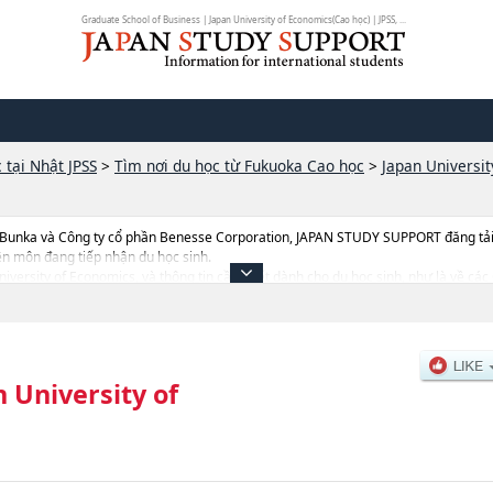
Graduate School of Business | Japan University of Economics(Cao học) | JPSS, ...
 tại Nhật JPSS
>
Tìm nơi du học từ Fukuoka Cao học
>
Japan Universi
 Bunka và Công ty cổ phần Benesse Corporation, JAPAN STUDY SUPPORT đăng tải c
ên môn đang tiếp nhận du học sinh.
University of Economics, và thông tin cần thiết dành cho du học sinh, như là về cá
ển như số lượng tuyển sinh, số lượng trúng tuyển, cở sở trang thiết bị, hướng dẫn đ
 University of