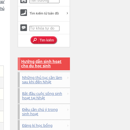
jp/
chủ
Tìm kiếm từ bản đồ
Hướng dẫn sinh hoạt
cho du học sinh
Những thủ tục cần làm
sau khi đến Nhật
Bắt đầu cuộc sống sinh
hoạt tại Nhật
Điều cần chú ý trong
sinh hoạt
Đăng kí học bổng