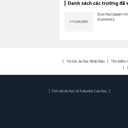
Danh sách các trường đã 
[Cao học]
Japan Uni
Economics
Tin tức du học Nhật Bản
Tìm kiếm n
Tìm nơi du học từ Fukuoka Cao học