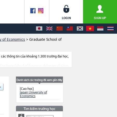
ty of Economics
>
Graduate School of
ác thông tin của khoảng 1.300 trường đại học,
c Graduate School of Business, thông tin về từng
ịa điểm v.v...
[Cao học]
Japan University of
Economics