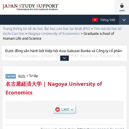
Tiếng Việt
Trang thông tin về du học đại học,cao học tại Nhật JPSS
>
Tìm nơi du học từ
Aichi Cao học
>
Nagoya University of Economics
>
Graduate school of
Human Life and Science
Được đồng vận hành bởi Hiệp hội Asia Gakusei Bunka và Công ty cổ phần
Benesse Corporation, JAPAN STUDY SUPPORT đăng tải các thông tin của
khoảng 1.300 trường đại học, cao học, trường đại học ngắn hạn, trường
chuyên môn đang tiếp nhận du học sinh.
Tại đây có đăng các thông tin chi tiết về Nagoya University of Economics,
Aichi
/ Tư lập
và thông tin cần thiết dành cho du học sinh, như là về các Graduate school
of LawhoặcGraduate school of AccountinghoặcGraduate school of Human
名古屋経済大学
|
Nagoya University of
Life and Science, thông tin về từng khoa nghiên cứu, thông tin liên quan
Economics
đến thi tuyển như số lượng tuyển sinh, số lượng trúng tuyển, cở sở trang
thiết bị, hướng dẫn địa điểm v.v...