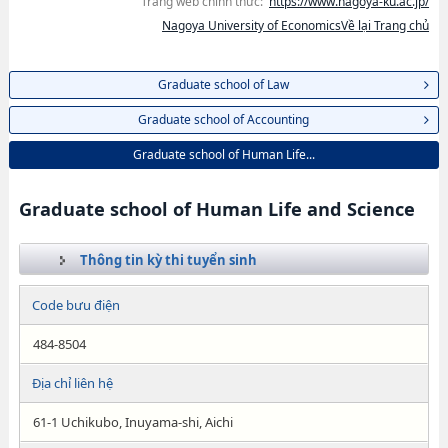
Trang web chính thức:
https://www.nagoya-ku.ac.jp/
Nagoya University of EconomicsVề lại Trang chủ
Graduate school of Law
Graduate school of Accounting
Graduate school of Human Life...
Graduate school of Human Life and Science
Thông tin kỳ thi tuyển sinh
Code bưu điện
484-8504
Địa chỉ liên hệ
61-1 Uchikubo, Inuyama-shi, Aichi