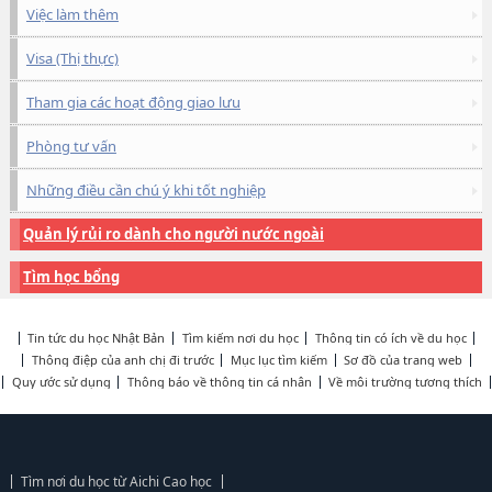
Việc làm thêm
Visa (Thị thực)
Tham gia các hoạt động giao lưu
Phòng tư vấn
Những điều cần chú ý khi tốt nghiệp
Quản lý rủi ro dành cho người nước ngoài
Tìm học bổng
Tin tức du học Nhật Bản
Tìm kiếm nơi du học
Thông tin có ích về du học
Thông điệp của anh chị đi trước
Mục lục tìm kiếm
Sơ đồ của trang web
Quy ước sử dụng
Thông báo về thông tin cá nhân
Về môi trường tương thích
Tìm nơi du học từ Aichi Cao học