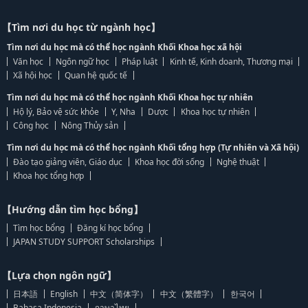
【Tìm nơi du học từ ngành học】
Tìm nơi du học mà có thể học ngành Khối Khoa học xã hội
Văn học
Ngôn ngữ học
Pháp luật
Kinh tế, Kinh doanh, Thương mại
Xã hội học
Quan hệ quốc tế
Tìm nơi du học mà có thể học ngành Khối Khoa học tự nhiên
Hộ lý, Bảo vệ sức khỏe
Y, Nha
Dược
Khoa học tự nhiên
Công học
Nông Thủy sản
Tìm nơi du học mà có thể học ngành Khối tổng hợp (Tự nhiên và Xã hội)
Đào tạo giảng viên, Giáo dục
Khoa học đời sống
Nghệ thuật
Khoa học tổng hợp
【Hướng dẫn tìm học bổng】
Tìm học bổng
Đăng kí học bổng
JAPAN STUDY SUPPORT Scholarships
【Lựa chọn ngôn ngữ】
日本語
English
中文（简体字）
中文（繁體字）
한국어
Bahasa Indonesia
ภาษาไทย