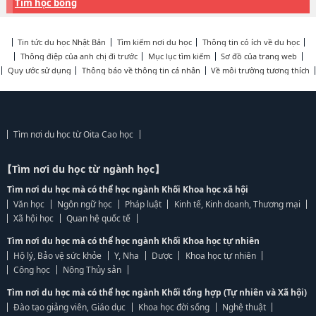
Tìm học bổng
Tin tức du học Nhật Bản
Tìm kiếm nơi du học
Thông tin có ích về du học
Thông điệp của anh chị đi trước
Mục lục tìm kiếm
Sơ đồ của trang web
Quy ước sử dụng
Thông báo về thông tin cá nhân
Về môi trường tương thích
Tìm nơi du học từ Oita Cao học
【Tìm nơi du học từ ngành học】
Tìm nơi du học mà có thể học ngành Khối Khoa học xã hội
Văn học
Ngôn ngữ học
Pháp luật
Kinh tế, Kinh doanh, Thương mại
Xã hội học
Quan hệ quốc tế
Tìm nơi du học mà có thể học ngành Khối Khoa học tự nhiên
Hộ lý, Bảo vệ sức khỏe
Y, Nha
Dược
Khoa học tự nhiên
Công học
Nông Thủy sản
Tìm nơi du học mà có thể học ngành Khối tổng hợp (Tự nhiên và Xã hội)
Đào tạo giảng viên, Giáo dục
Khoa học đời sống
Nghệ thuật