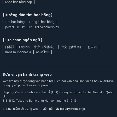
Khoa học tổng hợp
【Hướng dẫn tìm học bổng】
Tìm học bổng
Đăng kí học bổng
JAPAN STUDY SUPPORT Scholarships
【Lựa chọn ngôn ngữ】
日本語
English
中文（简体字）
中文（繁體字）
한국어
Bahasa Indonesia
ภาษาไทย
Đơn vị vận hành trang web
Website này được đồng vận hành bởi Hiệp hội Văn hóa Sinh Viên Châu Á (ABK) và
Công ty cổ phần Benesse Coporation.
Hiệp hội Văn hóa Sinh Viên Châu Á (ABK) Phòng Sự nghiệp Hỗ trợ Giáo dục Quốc
tế
113-8642, Tokyo-to Bunkyo-ku Honkomagome 2-12-13
Khái niệm về trang web
Liên hệ