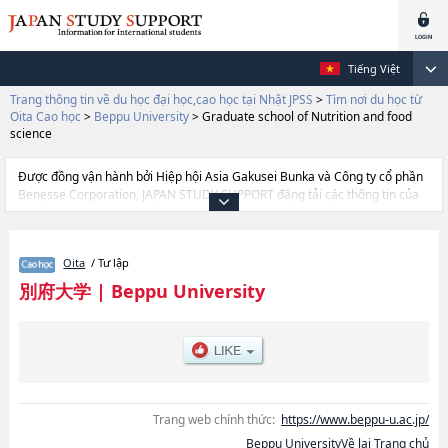
Tiếng Việt
Trang thông tin về du học đại học,cao học tại Nhật JPSS
>
Tìm nơi du học từ
Oita Cao học
>
Beppu University
>
Graduate school of Nutrition and food
science
Được đồng vận hành bởi Hiệp hội Asia Gakusei Bunka và Công ty cổ phần
Benesse Corporation, JAPAN STUDY SUPPORT đăng tải các thông tin của
khoảng 1.300 trường đại học, cao học, trường đại học ngắn hạn, trường
chuyên môn đang tiếp nhận du học sinh.
Tại đây có đăng các thông tin chi tiết về Beppu University, và thông tin cần
Oita
/ Tư lập
thiết dành cho du học sinh, như là về các Graduate school of
LiteraturehoặcGraduate school of Nutrition and food science, thông tin về
別府大学
|
Beppu University
từng khoa nghiên cứu, thông tin liên quan đến thi tuyển như số lượng
tuyển sinh, số lượng trúng tuyển, cở sở trang thiết bị, hướng dẫn địa điểm
v.v...
Trang web chính thức:
https://www.beppu-u.ac.jp/
Beppu UniversityVề lại Trang chủ