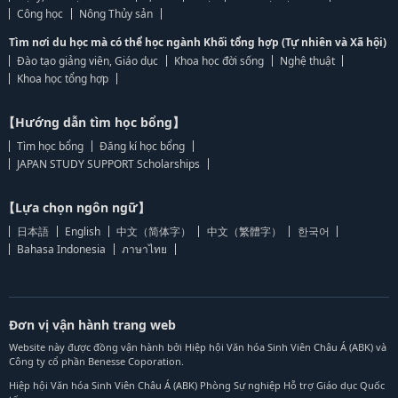
Công học
Nông Thủy sản
Tìm nơi du học mà có thể học ngành Khối tổng hợp (Tự nhiên và Xã hội)
Đào tạo giảng viên, Giáo dục
Khoa học đời sống
Nghệ thuật
Khoa học tổng hợp
【Hướng dẫn tìm học bổng】
Tìm học bổng
Đăng kí học bổng
JAPAN STUDY SUPPORT Scholarships
【Lựa chọn ngôn ngữ】
日本語
English
中文（简体字）
中文（繁體字）
한국어
Bahasa Indonesia
ภาษาไทย
Đơn vị vận hành trang web
Website này được đồng vận hành bởi Hiệp hội Văn hóa Sinh Viên Châu Á (ABK) và
Công ty cổ phần Benesse Coporation.
Hiệp hội Văn hóa Sinh Viên Châu Á (ABK) Phòng Sự nghiệp Hỗ trợ Giáo dục Quốc