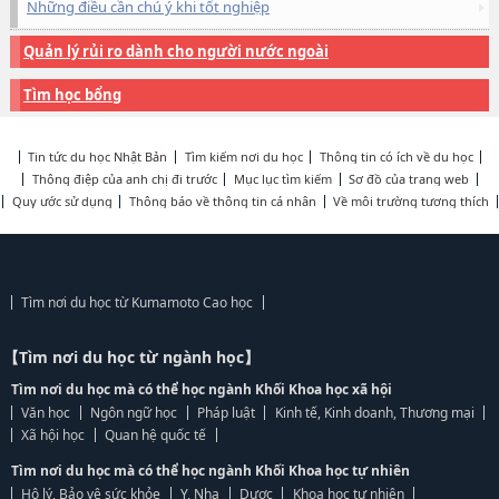
Những điều cần chú ý khi tốt nghiệp
Quản lý rủi ro dành cho người nước ngoài
Tìm học bổng
Tin tức du học Nhật Bản
Tìm kiếm nơi du học
Thông tin có ích về du học
Thông điệp của anh chị đi trước
Mục lục tìm kiếm
Sơ đồ của trang web
Quy ước sử dụng
Thông báo về thông tin cá nhân
Về môi trường tương thích
Tìm nơi du học từ Kumamoto Cao học
【Tìm nơi du học từ ngành học】
Tìm nơi du học mà có thể học ngành Khối Khoa học xã hội
Văn học
Ngôn ngữ học
Pháp luật
Kinh tế, Kinh doanh, Thương mại
Xã hội học
Quan hệ quốc tế
Tìm nơi du học mà có thể học ngành Khối Khoa học tự nhiên
Hộ lý, Bảo vệ sức khỏe
Y, Nha
Dược
Khoa học tự nhiên