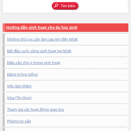
Hướng dẫn sinh hoạt cho du học sinh
Những thủ tục cần làm sau khi đến Nhật
Bắt đầu cuộc sống sinh hoạt tại Nhật
Điều cần chú ý trong sinh hoạt
Đăng kí học bổng
Việc làm thêm
Visa (Thị thực)
Tham gia các hoạt động giao lưu
Phòng tư vấn