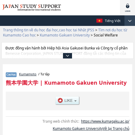
Tiếng Việt
Trang thông tin về du học đại học,cao học tại Nhật JPSS
>
Tìm nơi du học từ
Kumamoto Cao học
>
Kumamoto Gakuen University
>
Social Welfare
Được đồng vận hành bởi Hiệp hội Asia Gakusei Bunka và Công ty cổ phần
Benesse Corporation, JAPAN STUDY SUPPORT đăng tải các thông tin của
khoảng 1.300 trường đại học, cao học, trường đại học ngắn hạn, trường
chuyên môn đang tiếp nhận du học sinh.
Tại đây có đăng các thông tin chi tiết về Kumamoto Gakuen University, và
Kumamoto
/ Tư lập
thông tin cần thiết dành cho du học sinh, như là về các Graduate School of
Economics and CommercehoặcSocial WelfarehoặcArea-based Cultural
熊本学園大学
|
Kumamoto Gakuen University
StudieshoặcAccountancy, thông tin về từng khoa nghiên cứu, thông tin liên
quan đến thi tuyển như số lượng tuyển sinh, số lượng trúng tuyển, cở sở
trang thiết bị, hướng dẫn địa điểm v.v...
Trang web chính thức:
https://www.kumagaku.ac.jp/
Kumamoto Gakuen UniversityVề lại Trang chủ