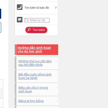
Tìm kiếm từ bản đồ
Hướng dẫn sinh hoạt
cho du học sinh
Những thủ tục cần làm
sau khi đến Nhật
Bắt đầu cuộc sống sinh
hoạt tại Nhật
Điều cần chú ý trong
sinh hoạt
Đăng kí học bổng