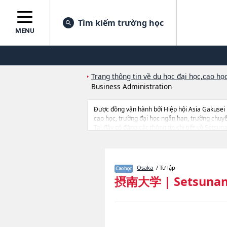
Tìm kiếm trường học
MENU
Trang thông tin về du học đại học,cao học
Business Administration
Được đồng vận hành bởi Hiệp hội Asia Gakusei
cao học, trường đại học ngắn hạn, trường chuy
Tại đây có đăng các thông tin chi tiết về Setsu
ScienceshoặcGraduate School of Science and 
of International Languages and CultureshoặcGra
tuyển như số lượng tuyển sinh, số lượng trúng tu
Osaka
/ Tư lập
摂南大学
|
Setsunan