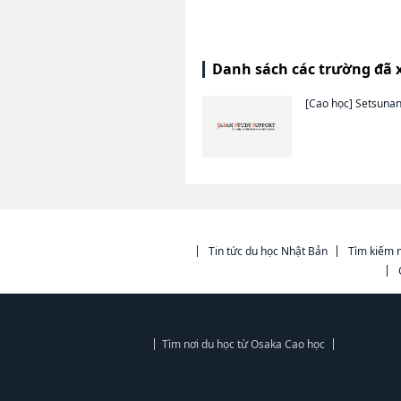
Danh sách các trường đã 
[Cao học]
Setsunan
Tin tức du học Nhật Bản
Tìm kiếm n
Tìm nơi du học từ Osaka Cao học