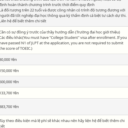
định hoàn thành chương trình trước thời điểm quy định
Là đối tượng trên 22 tuổi và được công nhận có trình độ tương đương với
người đã tốt nghiệp đại học thông qua kỳ thẩm định cá biệt tư cách dự thi.
Liên hệ để biết thêm chi tiết
Cần có sự đồng ý trước của thầy hướng dẫn (Trường đại học giới thiệu)
Các điều khác(You must have "College Student" visa after enrollment. If you
have passed N1 of JLPT at the application, you are not required to submit
the score of TOEIC.)
30,000 Yên
150,000 Yên
600,000 Yên
133,700 Yên
883,700 Yên
Tùy theo điều kiện mà lệ phí sẽ khác nhau nên hãy liện hệ để biết thêm chi
tiết