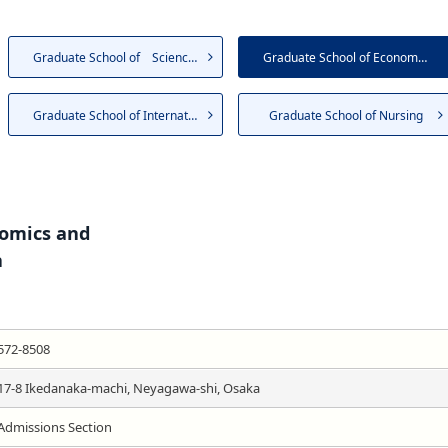
Graduate School of Science a...
Graduate School of Economics ...
Graduate School of Internatio...
Graduate School of Nursing
nomics and
n
572-8508
17-8 Ikedanaka-machi, Neyagawa-shi, Osaka
Admissions Section