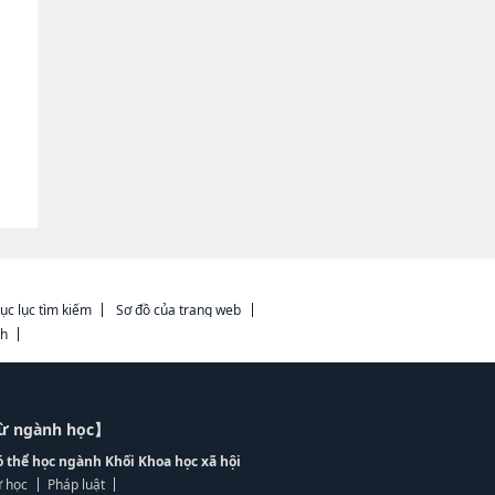
ục lục tìm kiếm
Sơ đồ của trang web
ch
từ ngành học】
ó thể học ngành Khối Khoa học xã hội
 học
Pháp luật