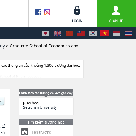
ity
>
Graduate School of Economics and
ác thông tin của khoảng 1.300 trường đại học,
e School of Pharmaceutical
ặcGraduate School of LawhoặcGraduate School
oa nghiên cứu, thông tin liên quan đến thi
[Cao học]
Setsunan University
jp/
chủ