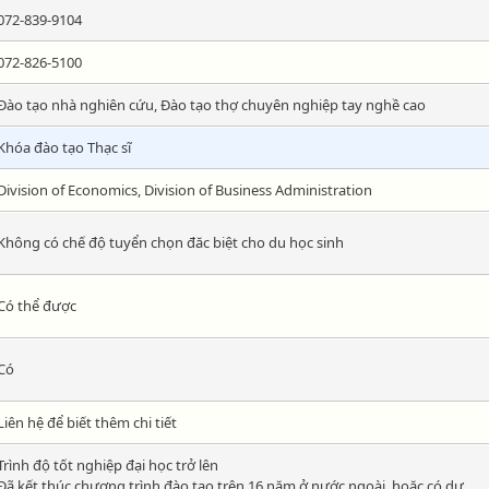
072-839-9104
072-826-5100
Đào tạo nhà nghiên cứu, Đào tạo thợ chuyên nghiệp tay nghề cao
Khóa đào tạo Thạc sĩ
Division of Economics, Division of Business Administration
Không có chế độ tuyển chọn đăc biệt cho du học sinh
Có thể được
Có
Liên hệ để biết thêm chi tiết
Trình độ tốt nghiệp đại học trở lên
Đã kết thúc chương trình đào tạo trên 16 năm ở nước ngoài, hoặc có dự