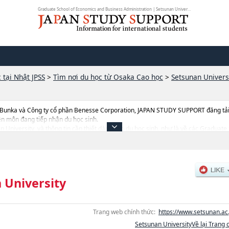
Graduate School of Economics and Business Administration | Setsunan Universit...
 tại Nhật JPSS
>
Tìm nơi du học từ Osaka Cao học
>
Setsunan Univers
 Bunka và Công ty cổ phần Benesse Corporation, JAPAN STUDY SUPPORT đăng tải c
ên môn đang tiếp nhận du học sinh.
nan University, và thông tin cần thiết dành cho du học sinh, như là về các Graduat
EngineeringhoặcGraduate School of Economics and Business Administrationho
duate School of NursinghoặcGraduate School of Agriculture, thông tin về từng kh
yển, cở sở trang thiết bị, hướng dẫn địa điểm v.v...
 University
Trang web chính thức:
https://www.setsunan.ac.
Setsunan UniversityVề lại Trang 