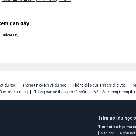
xem gần đây
 University
ơi du học
Thông tin có ích về du học
Thông điệp của anh chị đi trước
M
Quy ước sử dụng
Thông báo về thông tin cá nhân
Về môi trường tương thí
【Tìm nơi du học 
Tìm nơi du học mà c
Văn học
Ngôn ngữ