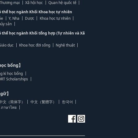
, Thương mại
Xã hội học
Quan hệ quốc tế
ó thể học ngành Khối Khoa học tự nhiên
ỏe
Y, Nha
Dược
Khoa học tự nhiên
ủy sản
ó thể học ngành Khối tổng hợp (Tự nhiên và Xã
Giáo dục
Khoa học đời sống
Nghệ thuật
học bổng】
g kí học bổng
RT Scholarships
 ngữ】
中文（简体字）
中文（繁體字）
한국어
ภาษาไทย