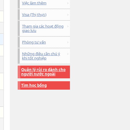
Việc làm thêm
Visa (Thị thực)
Tham gia các hoạt động
giao lưu
Phòng tư vấn
Những điều cần chú ý
khi tốt nghiệp
Quản lý rủi ro dành cho
người nước ngoài
Tìm học bổng