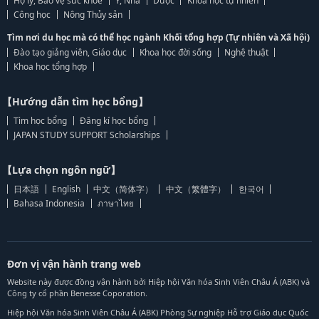
Hộ lý, Bảo vệ sức khỏe
Y, Nha
Dược
Khoa học tự nhiên
Công học
Nông Thủy sản
Tìm nơi du học mà có thể học ngành Khối tổng hợp (Tự nhiên và Xã hội)
Đào tạo giảng viên, Giáo dục
Khoa học đời sống
Nghệ thuật
Khoa học tổng hợp
【Hướng dẫn tìm học bổng】
Tìm học bổng
Đăng kí học bổng
JAPAN STUDY SUPPORT Scholarships
【Lựa chọn ngôn ngữ】
日本語
English
中文（简体字）
中文（繁體字）
한국어
Bahasa Indonesia
ภาษาไทย
Đơn vị vận hành trang web
Website này được đồng vận hành bởi Hiệp hội Văn hóa Sinh Viên Châu Á (ABK) và
Công ty cổ phần Benesse Coporation.
Hiệp hội Văn hóa Sinh Viên Châu Á (ABK) Phòng Sự nghiệp Hỗ trợ Giáo dục Quốc