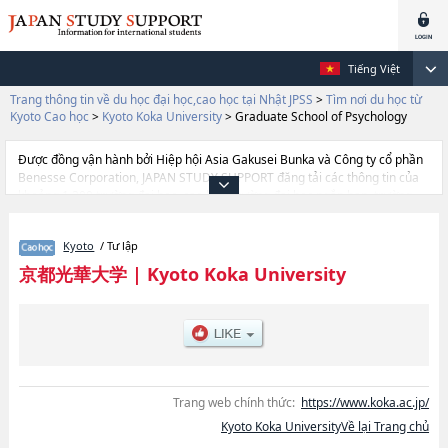
Tiếng Việt
Trang thông tin về du học đại học,cao học tại Nhật JPSS
>
Tìm nơi du học từ
Kyoto Cao học
>
Kyoto Koka University
>
Graduate School of Psychology
Được đồng vận hành bởi Hiệp hội Asia Gakusei Bunka và Công ty cổ phần
Benesse Corporation, JAPAN STUDY SUPPORT đăng tải các thông tin của
khoảng 1.300 trường đại học, cao học, trường đại học ngắn hạn, trường
chuyên môn đang tiếp nhận du học sinh.
Tại đây có đăng các thông tin chi tiết về Kyoto Koka University, và thông tin
Kyoto
/ Tư lập
cần thiết dành cho du học sinh, như là về các Graduate School of
PsychologyhoặcGraduate School of Nursing Science, thông tin về từng
京都光華大学
|
Kyoto Koka University
khoa nghiên cứu, thông tin liên quan đến thi tuyển như số lượng tuyển
sinh, số lượng trúng tuyển, cở sở trang thiết bị, hướng dẫn địa điểm v.v...
Trang web chính thức:
https://www.koka.ac.jp/
Kyoto Koka UniversityVề lại Trang chủ