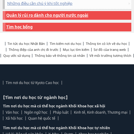
Những điều cần chú ý khi tốt nghiệp
Quản lý rủi ro dành cho người nước ngoài
Tìm học bổng
Tin tức du học Nhật Bản
Tìm kiếm nơi du học
Thông tin có ích về du học
Thông điệp của anh chị đi trước
Mục lục tìm kiếm
Sơ đồ của trang web
Quy ước sử dụng
Thông báo về thông tin cá nhân
Về môi trường tương thích
Tìm nơi du học từ Kyoto Cao học
【Tìm nơi du học từ ngành học】
Tìm nơi du học mà có thể học ngành Khối Khoa học xã hội
Văn học
Ngôn ngữ học
Pháp luật
Kinh tế, Kinh doanh, Thương mại
Xã hội học
Quan hệ quốc tế
Tìm nơi du học mà có thể học ngành Khối Khoa học tự nhiên