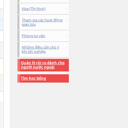
Visa (Thị thực)
Tham gia các hoạt động
giao lưu
Phòng tư vấn
Những điều cần chú ý
khi tốt nghiệp
Quản lý rủi ro dành cho
người nước ngoài
Tìm học bổng