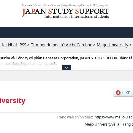
Graduate School of Urban Science | Meijo University(Cao học) | JPSS, trang ch...
 tại Nhật JPSS
>
Tìm nơi du học từ Aichi Cao học
>
Meijo University
>
 Bunka và Công ty cổ phần Benesse Corporation, JAPAN STUDY SUPPORT đăng tải c
ên môn đang tiếp nhận du học sinh.
 University, và thông tin cần thiết dành cho du học sinh, như là về các LawhoặcBu
l scienceshoặcGraduate School of Urban SciencehoặcEconomicshoặcEnvironme
n quan đến thi tuyển như số lượng tuyển sinh, số lượng trúng tuyển, cở sở trang thi
iversity
Trang web chính thức:
https://www.meijo-u.ac.
Meijo UniversityVề lại Trang 