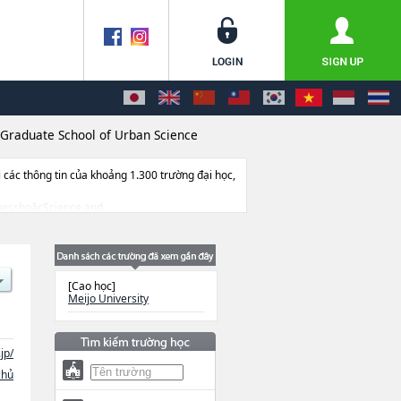
Graduate School of Urban Science
ác thông tin của khoảng 1.300 trường đại học,
sinesshoặcScience and
ntal and Human ScienceshoặcHuman Studies,
ết bị, hướng dẫn địa điểm v.v...
[Cao học]
Meijo University
jp/
chủ