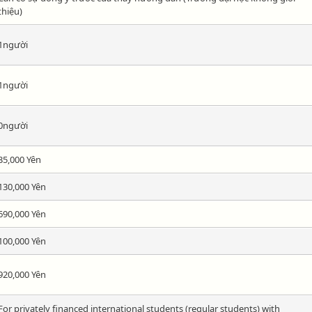
thiệu)
1người
1người
0người
35,000 Yên
130,000 Yên
690,000 Yên
100,000 Yên
920,000 Yên
For privately financed international students (regular students) with