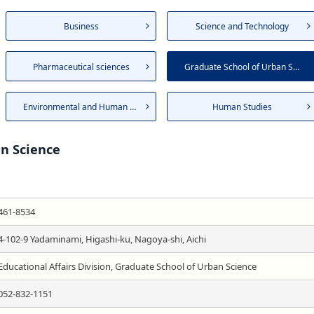
Business
Science and Technology
Pharmaceutical sciences
Graduate School of Urban Science
Environmental and Human Sciences
Human Studies
n Science
461-8534
4-102-9 Yadaminami, Higashi-ku, Nagoya-shi, Aichi
Educational Affairs Division, Graduate School of Urban Science
052-832-1151