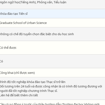
Ngôn ngữ học(Tiếng Anh), Phỏng vấn, Tiểu luận
Khóa đào tạo Tiến sĩ
Graduate School of Urban Science
Không có chế độ tuyển chọn đăc biệt cho du học sinh
Có thể được
Có
Công khai (chỉ được xem)
Trình độ tốt nghiệp khóa đào tạo Thạc sĩ trở lên
Đối tượng trên 24 tuổi và được công nhận là có trình độ tương đương với
người đã tốt nghiệp chương trình Thạc sĩ.
Liên hệ để biết thêm chi tiết
Cần có sự đồng ý trước của thầy hướng dẫn (Trường đại học không giới