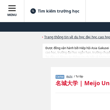
Tìm kiếm trường học
MENU
Trang thông tin về du học đại học,cao học
Được đồng vận hành bởi Hiệp hội Asia Gakusei
cao học, trường đại học ngắn hạn, trường chuy
Tại đây có đăng các thông tin chi tiết về Meijo
TechnologyhoặcAgriculturehoặcPharmaceutica
thông tin về từng khoa nghiên cứu, thông tin liê
Aichi
/ Tư lập
名城大学
|
Meijo Un