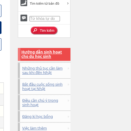
Tìm kiếm từ bản đồ
Hướng dẫn sinh hoạt
cho du học sinh
Những thủ tục cần làm
sau khi đến Nhật
Bắt đầu cuộc sống sinh
hoạt tại Nhật
Điều cần chú ý trong
sinh hoạt
Đăng kí học bổng
Việc làm thêm