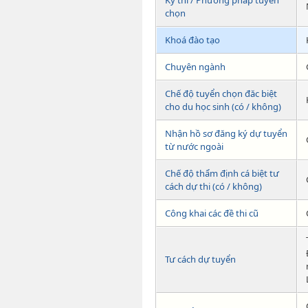
Kỳ thi / Phương pháp tuyển
chọn
Khoá đào tạo
Chuyên ngành
Chế độ tuyển chọn đăc biệt
cho du học sinh (có / không)
Nhận hồ sơ đăng ký dự tuyển
từ nước ngoài
Chế độ thẩm định cá biệt tư
cách dự thi (có / không)
Công khai các đề thi cũ
Tư cách dự tuyển